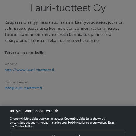
Lauri-tuotteet Oy
Kaupassa on myynnissä suomalaisia käsityötuotteita, jotka on
valmistettu pääasiassa kotimaisista luonnon raaka-aineista.
Tuotteissamme on vahvasti esillä kunnioitus perinteistä
käsityötaitoa kohtaan sekä uusien sovellusten ilo.
Tervetuloa ostoksille!
Website
http://www.lauri-tuotteet.fi
Contact email
info@lauri-tuotteet.fi
Do you want cookies? 🍪
Choose which cookies you want to accept. Optional cookies let us show you
personalised ads and marketing — making your Holvi experience even sweeter.
Read
our Cookie Policy.
CREATE
YOUR OWN HOLVI ONLINE STORE IN MINUTES.