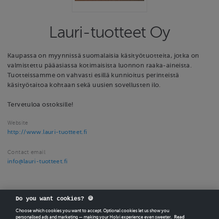
Lauri-tuotteet Oy
Kaupassa on myynnissä suomalaisia käsityötuotteita, jotka on
valmistettu pääasiassa kotimaisista luonnon raaka-aineista.
Tuotteissamme on vahvasti esillä kunnioitus perinteistä
käsityötaitoa kohtaan sekä uusien sovellusten ilo.
Tervetuloa ostoksille!
Website
http://www.lauri-tuotteet.fi
Contact email
info@lauri-tuotteet.fi
Do you want cookies? 🍪
Choose which cookies you want to accept. Optional cookies let us show you
personalised ads and marketing — making your Holvi experience even sweeter.
Read