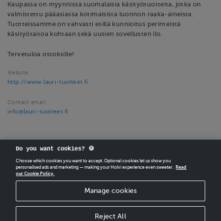
Kaupassa on myynnissä suomalaisia käsityötuotteita, jotka on
valmistettu pääasiassa kotimaisista luonnon raaka-aineista.
Tuotteissamme on vahvasti esillä kunnioitus perinteistä
käsityötaitoa kohtaan sekä uusien sovellusten ilo.
Tervetuloa ostoksille!
Website
http://www.lauri-tuotteet.fi
Contact email
info@lauri-tuotteet.fi
Do you want cookies? 🍪
Choose which cookies you want to accept. Optional cookies let us show you
personalised ads and marketing — making your Holvi experience even sweeter.
Read
our Cookie Policy.
CREATE
YOUR OWN HOLVI ONLINE STORE IN MINUTES.
Manage cookies
Holvi Payment Services Ltd is regulated by the Financial Supervisory Authority of
Finland as an Authorised Payment Institution with license to operate in the
European Economic Area.
Reject All