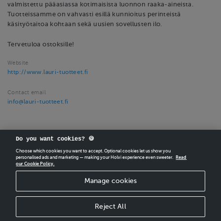
valmistettu pääasiassa kotimaisista luonnon raaka-aineista.
Tuotteissamme on vahvasti esillä kunnioitus perinteistä
käsityötaitoa kohtaan sekä uusien sovellusten ilo.
Tervetuloa ostoksille!
Website
http://www.lauri-tuotteet.fi
Contact email
info@lauri-tuotteet.fi
Do you want cookies? 🍪
Choose which cookies you want to accept. Optional cookies let us show you
personalised ads and marketing — making your Holvi experience even sweeter.
Read
our Cookie Policy.
CREATE
YOUR OWN HOLVI ONLINE STORE IN MINUTES.
Manage cookies
Holvi Payment Services Ltd is regulated by the Financial Supervisory Authority of
Finland as an Authorised Payment Institution with license to operate in the
European Economic Area.
Reject All
© 2026 Holvi Payment Services Ltd.