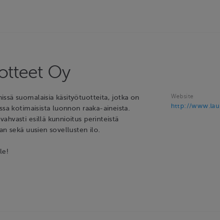
otteet Oy
Website
ssä suomalaisia käsityötuotteita, jotka on
http://www.laur
ssa kotimaisista luonnon raaka-aineista.
hvasti esillä kunnioitus perinteistä
an sekä uusien sovellusten ilo.
le!