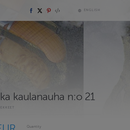
ENGLISH
nka kaulanauha n:o 21
EKKEET
EUR
Quantity