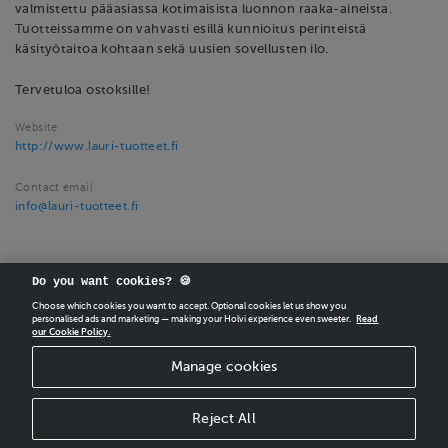
valmistettu pääasiassa kotimaisista luonnon raaka-aineista.
Tuotteissamme on vahvasti esillä kunnioitus perinteistä
käsityötaitoa kohtaan sekä uusien sovellusten ilo.
Tervetuloa ostoksille!
Website
http://www.lauri-tuotteet.fi
Contact email
info@lauri-tuotteet.fi
Do you want cookies? 🍪
Choose which cookies you want to accept. Optional cookies let us show you
personalised ads and marketing — making your Holvi experience even sweeter.
Read
our Cookie Policy.
CREATE
YOUR OWN HOLVI ONLINE STORE IN MINUTES.
Manage cookies
Holvi Payment Services Ltd is regulated by the Financial Supervisory Authority of
Finland as an Authorised Payment Institution with license to operate in the
European Economic Area.
Reject All
© 2026 Holvi Payment Services Ltd.