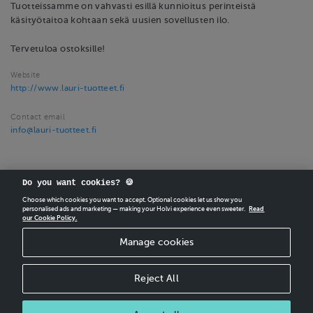
Tuotteissamme on vahvasti esillä kunnioitus perinteistä
käsityötaitoa kohtaan sekä uusien sovellusten ilo.
Tervetuloa ostoksille!
Website
http://www.lauri-tuotteet.fi
Contact email
info@lauri-tuotteet.fi
Do you want cookies? 🍪
Choose which cookies you want to accept. Optional cookies let us show you
personalised ads and marketing — making your Holvi experience even sweeter.
Read
our Cookie Policy.
CREATE
YOUR OWN HOLVI ONLINE STORE IN MINUTES.
Manage cookies
Holvi Payment Services Ltd is regulated by the Financial Supervisory Authority of
Finland as an Authorised Payment Institution with license to operate in the
European Economic Area.
Reject All
© 2026 Holvi Payment Services Ltd.