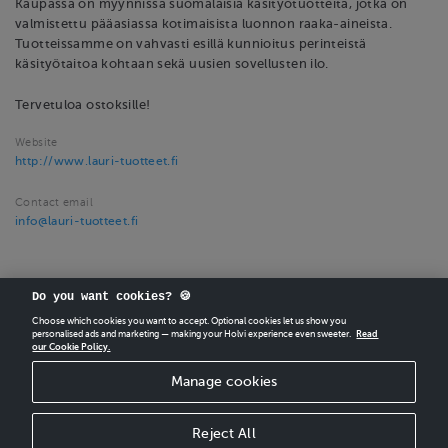
Kaupassa on myynnissä suomalaisia käsityötuotteita, jotka on
valmistettu pääasiassa kotimaisista luonnon raaka-aineista.
Tuotteissamme on vahvasti esillä kunnioitus perinteistä
käsityötaitoa kohtaan sekä uusien sovellusten ilo.
Tervetuloa ostoksille!
Website
http://www.lauri-tuotteet.fi
Contact email
info@lauri-tuotteet.fi
Do you want cookies? 🍪
Choose which cookies you want to accept. Optional cookies let us show you
personalised ads and marketing — making your Holvi experience even sweeter.
Read
our Cookie Policy.
CREATE
YOUR OWN HOLVI ONLINE STORE IN MINUTES.
Manage cookies
Holvi Payment Services Ltd is regulated by the Financial Supervisory Authority of
Finland as an Authorised Payment Institution with license to operate in the
European Economic Area.
Reject All