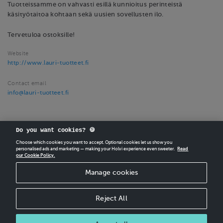
Tuotteissamme on vahvasti esillä kunnioitus perinteistä
käsityötaitoa kohtaan sekä uusien sovellusten ilo.
Tervetuloa ostoksille!
Website
http://www.lauri-tuotteet.fi
Contact email
info@lauri-tuotteet.fi
Do you want cookies? 🍪
Choose which cookies you want to accept. Optional cookies let us show you
personalised ads and marketing — making your Holvi experience even sweeter.
Read
our Cookie Policy.
CREATE
YOUR OWN HOLVI ONLINE STORE IN MINUTES.
Manage cookies
Holvi Payment Services Ltd is regulated by the Financial Supervisory Authority of
Finland as an Authorised Payment Institution with license to operate in the
European Economic Area.
Reject All
© 2026 Holvi Payment Services Ltd.