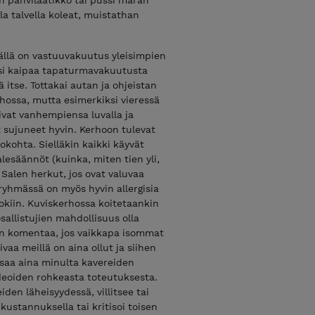
lla talvella koleat, muistathan
jällä on vastuuvakuutus yleisimpien
sesi kaipaa tapaturmavakuutusta
 itse. Tottakai autan ja ohjeistan
hossa, mutta esimerkiksi vieressä
mivat vanhempiensa luvalla ja
 sujuneet hyvin. Kerhoon tulevat
okohta. Sielläkin kaikki käyvät
lesäännöt (kuinka, miten tien yli,
 Salen herkut, jos ovat valuvaa
 ryhmässä on myös hyvin allergisia
ruokiin. Kuviskerhossa koitetaankin
osallistujien mahdollisuus olla
an komentaa, jos vaikkapa isommat
vaa meillä on aina ollut ja siihen
ta saa aina minulta kavereiden
ideoiden rohkeasta toteutuksesta.
iden läheisyydessä, villitsee tai
kustannuksella tai kritisoi toisen