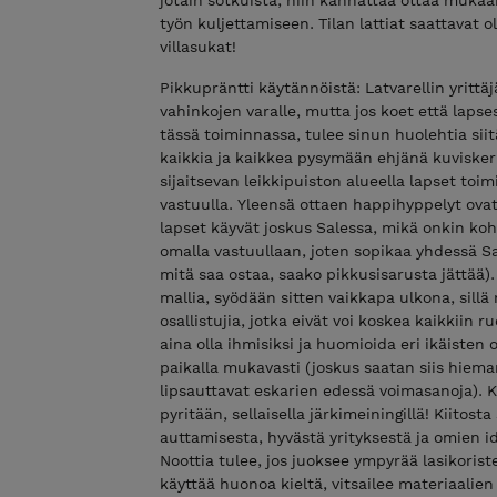
työn kuljettamiseen. Tilan lattiat saattavat o
villasukat!
Pikkupräntti käytännöistä: Latvarellin yrittä
vahinkojen varalle, mutta jos koet että lap
tässä toiminnassa, tulee sinun huolehtia siitä
kaikkia ja kaikkea pysymään ehjänä kuvisker
sijaitsevan leikkipuiston alueella lapset toi
vastuulla. Yleensä ottaen happihyppelyt ovat
lapset käyvät joskus Salessa, mikä onkin koh
omalla vastuullaan, joten sopikaa yhdessä Sa
mitä saa ostaa, saako pikkusisarusta jättää).
mallia, syödään sitten vaikkapa ulkona, sillä
osallistujia, jotka eivät voi koskea kaikkiin 
aina olla ihmisiksi ja huomioida eri ikäisten 
paikalla mukavasti (joskus saatan siis hiem
lipsauttavat eskarien edessä voimasanoja). Ki
pyritään, sellaisella järkimeiningillä! Kiitos
auttamisesta, hyvästä yrityksestä ja omien 
Noottia tulee, jos juoksee ympyrää lasikoriste
käyttää huonoa kieltä, vitsailee materiaalien 