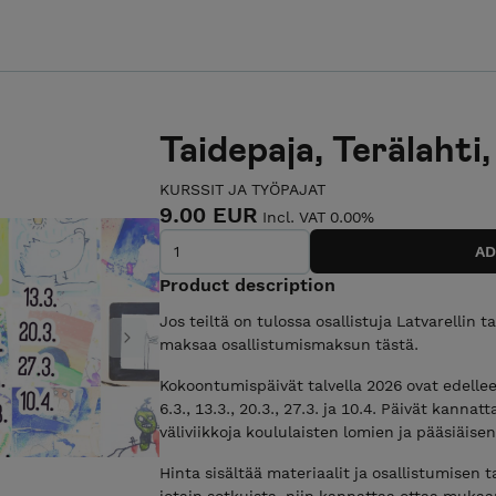
Taidepaja, Terälahti
KURSSIT JA TYÖPAJAT
9.00 EUR
Incl. VAT 0.00%
Product description
Jos teiltä on tulossa osallistuja Latvarellin 
maksaa osallistumismaksun tästä.
Next
Kokoontumispäivät talvella 2026 ovat edelleen 
6.3., 13.3., 20.3., 27.3. ja 10.4. Päivät kannatt
väliviikkoja koululaisten lomien ja pääsiäisen 
Hinta sisältää materiaalit ja osallistumisen 
jotain sotkuista, niin kannattaa ottaa mukaa