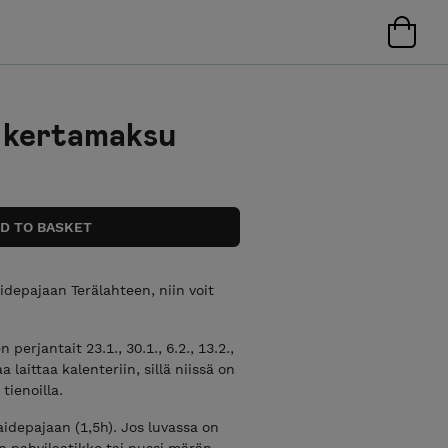
, kertamaksu
taidepajaan Terälahteen, niin voit
perjantait 23.1., 30.1., 6.2., 13.2.,
aa laittaa kalenteriin, sillä niissä on
tienoilla.
taidepajaan (1,5h). Jos luvassa on
n pahvilaatikko tai pussi märän