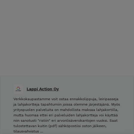
Lappi Action Oy
Verkkokaupastamme voit ostaa ennakkolippuja, leiripasseja
ja lahjakortteja tapahtumiin joissa olemme järjestäjänä. Myös
yrityspuolen palveluita on mahdollista maksaa lahjakortilla,
mutta huomaa ettei eri palveluiden lahjakortteja voi käyttää
niin sanotusti "ristiin" eri arvonlisäverokantojen vuoksi. Saat
tulostettavan kuitin (pdf) sähköpostiisi oston jälkeen,
tilausvahvistus …