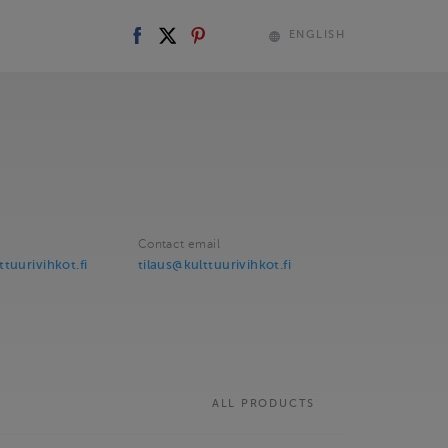
ENGLISH
Contact email
tuurivihkot.fi
tilaus@kulttuurivihkot.fi
ALL PRODUCTS