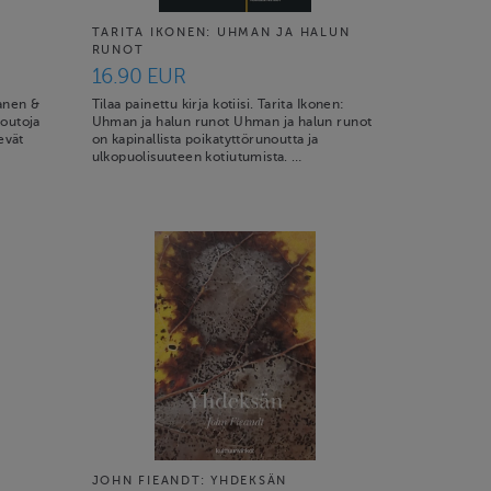
TARITA IKONEN: UHMAN JA HALUN
RUNOT
16.90 EUR
janen &
Tilaa painettu kirja kotiisi. Tarita Ikonen:
 outoja
Uhman ja halun runot Uhman ja halun runot
evät
on kapinallista poikatyttörunoutta ja
ulkopuolisuuteen kotiutumista. …
JOHN FIEANDT: YHDEKSÄN