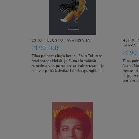
ESKO TULUSTO: AVAINSANAT
HEIKKI
KAAPAT
21.90 EUR
21.90
Tilaa painettu kirja kotiisi. Esko Tulusto:
Avainsanat Heikki ja Elina törmäävät
Tilaa pai
ruotsinlaivan portaikossa, rakastuvat – ja
Jaana Me
alkavat pitää kahvilaa laitakaupungilla. …
mysteeri
kirjojen
perään, 