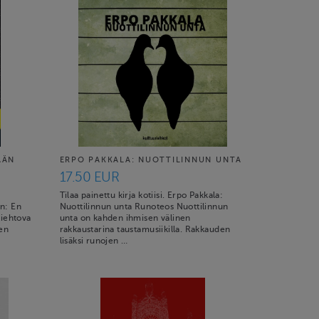
ÄÄN
ERPO PAKKALA: NUOTTILINNUN UNTA
17.50 EUR
Tilaa painettu kirja kotiisi. Erpo Pakkala:
én: En
Nuottilinnun unta Runoteos Nuottilinnun
Kiehtova
unta on kahden ihmisen välinen
ken
rakkaustarina taustamusiikilla. Rakkauden
lisäksi runojen …