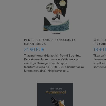
PENTTI STRANIUS: KANSAKUNTA
M.G. SO
ILMAN MINUA
HISTOR
21.90 EUR
18.40
Tilaa painettu kirja kotiisi. Pentti Stranius:
Tilaa pain
Kansakunta ilman minua – Valikoituja ja
Fantastis
vaiettuja Öisinajattelija-blogeja
kirjallis
taantumusvuosilta 2010–2025 Kannattaako
kohteena 
lukeminen aina? Kirjoittavatko …