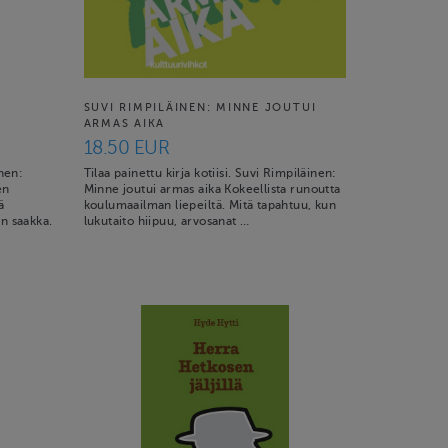
SUVI RIMPILÄINEN: MINNE JOUTUI
ARMAS AIKA
18.50 EUR
onen:
Tilaa painettu kirja kotiisi. Suvi Rimpiläinen:
en
Minne joutui armas aika Kokeellista runoutta
ä
koulumaailman liepeiltä. Mitä tapahtuu, kun
en saakka.
lukutaito hiipuu, arvosanat …