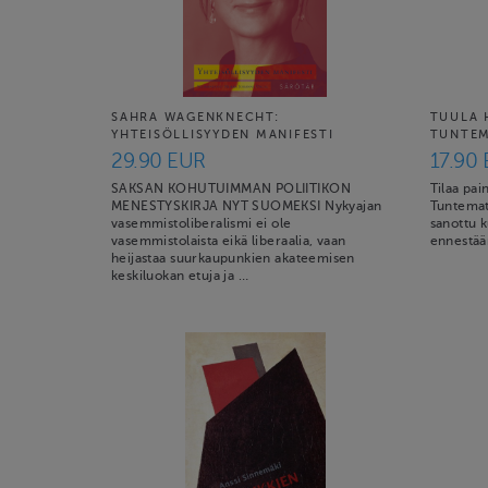
SAHRA WAGENKNECHT:
TUULA 
YHTEISÖLLISYYDEN MANIFESTI
TUNTE
29.90 EUR
17.90
SAKSAN KOHUTUIMMAN POLIITIKON
Tilaa pai
MENESTYSKIRJA NYT SUOMEKSI Nykyajan
Tuntemat
vasemmistoliberalismi ei ole
sanottu k
vasemmistolaista eikä liberaalia, vaan
ennestään
heijastaa suurkaupunkien akateemisen
keskiluokan etuja ja …