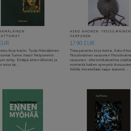
HÄMÄLÄINEN:
ASKO AHONEN: YKSISILMÄINEN
MATTOMAT
VARPUNEN
 EUR
17.90 EUR
nettu kirja kotiisi. Tuula Hämäläinen:
Tilaa painettu kirja kotiisi. Asko Ah
tomat Tunne itsesi! Helpommin
Yksisilmäinen varpunen Yksisilmäin
uin tehty. Entäpä sitten läheiset ja
varpunen -aforismikokoelma sisältä
 tutut tai …
mietteitä kaiken synnystä ikuisuute
Välillä ihmetellään laaja-alaisesti …