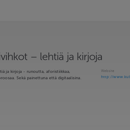
vihkot – lehtiä ja kirjoja
Website
iä ja kirjoja - runoutta, aforistiikkaa,
http://www.kult
proosaa. Sekä painettuna että digitaalisina.