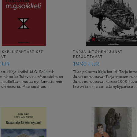
IKKELI: FANTASTISET
TARJA INTONEN: JUNAT
IAT
PERUUTTAVAT
 EUR
19.90 EUR
ettu kirja kotiisi. M.G. Soikkeli:
Tilaa painettu kirja kotiisi. Tarja Int
et historiat Tulevaisuusfantasioita on
Junat peruuttavat Tarja Intosen run
uus pullollaan, mutta nyt fantasioinnin
Junat peruuttavat katsoo 1900-luv
on historia. Mitä tapahtuu, …
historiaan - ja samalla nykypäivään.