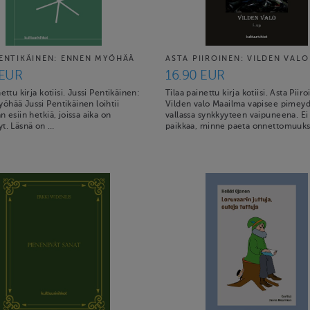
PENTIKÄINEN: ENNEN MYÖHÄÄ
ASTA PIIROINEN: VILDEN VALO
 EUR
16.90 EUR
ettu kirja kotiisi. Jussi Pentikäinen:
Tilaa painettu kirja kotiisi. Asta Piir
hää Jussi Pentikäinen loihtii
Vilden valo Maailma vapisee pimey
n esiin hetkiä, joissa aika on
vallassa synkkyyteen vaipuneena. Ei
yt. Läsnä on …
paikkaa, minne paeta onnettomuuks