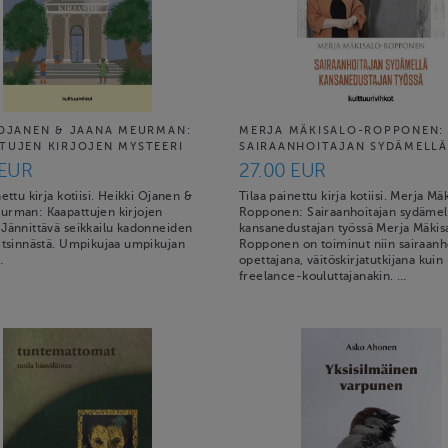
 OJANEN & JAANA MEURMAN:
MERJA MÄKISALO-ROPPONEN:
TUJEN KIRJOJEN MYSTEERI
SAIRAANHOITAJAN SYDÄMELLÄ.
 EUR
27.00 EUR
nettu kirja kotiisi. Heikki Ojanen &
Tilaa painettu kirja kotiisi. Merja Mä
urman: Kaapattujen kirjojen
Ropponen: Sairaanhoitajan sydämel
 Jännittävä seikkailu kadonneiden
kansanedustajan työssä Merja Mäkis
 etsinnästä. Umpikujaa umpikujan
Ropponen on toiminut niin sairaanho
…
opettajana, väitöskirjatutkijana kuin
freelance-kouluttajanakin. …