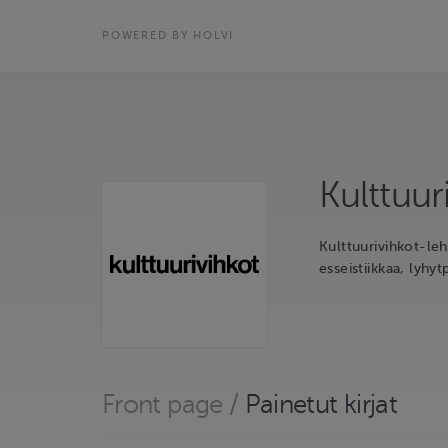
POWERED BY HOLVI
Kulttuuri
Kulttuurivihkot-leht
esseistiikkaa, lyhyt
Front page
/
Painetut kirjat