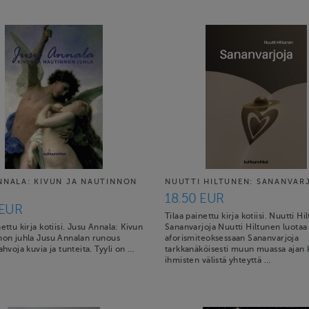
NNALA: KIVUN JA NAUTINNON
NUUTTI HILTUNEN: SANANVAR
18.50 EUR
 EUR
Tilaa painettu kirja kotiisi. Nuutti Hi
nettu kirja kotiisi. Jusu Annala: Kivun
Sananvarjoja Nuutti Hiltunen luotaa
nnon juhla Jusu Annalan runous
aforismiteoksessaan Sananvarjoja
vahvoja kuvia ja tunteita. Tyyli on …
tarkkanäköisesti muun muassa ajan 
ihmisten välistä yhteyttä …