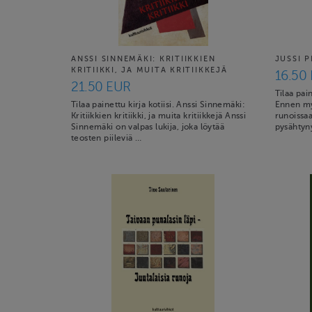
ANSSI SINNEMÄKI: KRITIIKKIEN
JUSSI 
KRITIIKKI, JA MUITA KRITIIKKEJÄ
16.50
21.50 EUR
Tilaa pain
Tilaa painettu kirja kotiisi. Anssi Sinnemäki:
Ennen myö
Kritiikkien kritiikki, ja muita kritiikkejä Anssi
runoissaa
Sinnemäki on valpas lukija, joka löytää
pysähtyn
teosten piileviä …