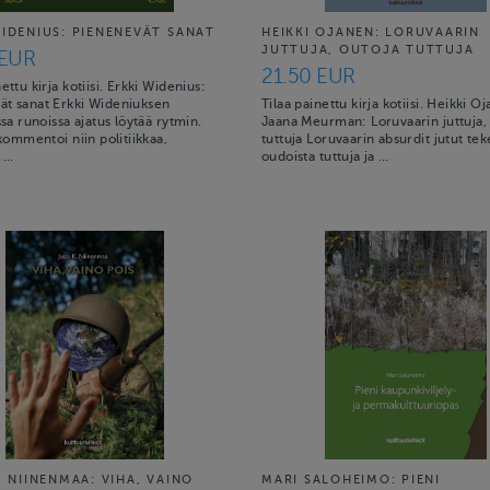
WIDENIUS: PIENENEVÄT SANAT
HEIKKI OJANEN: LORUVAARIN
JUTTUJA, OUTOJA TUTTUJA
 EUR
21.50 EUR
nettu kirja kotiisi. Erkki Widenius:
ät sanat Erkki Wideniuksen
Tilaa painettu kirja kotiisi. Heikki O
issa runoissa ajatus löytää rytmin.
Jaana Meurman: Loruvaarin juttuja,
a kommentoi niin politiikkaa,
tuttuja Loruvaarin absurdit jutut tek
, …
oudoista tuttuja ja …
. NIINENMAA: VIHA, VAINO
MARI SALOHEIMO: PIENI