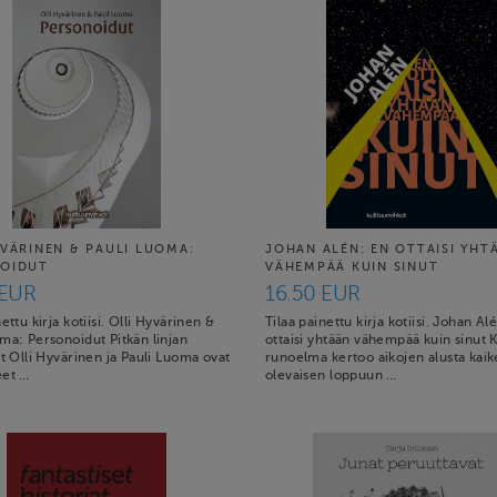
YVÄRINEN & PAULI LUOMA:
JOHAN ALÉN: EN OTTAISI YHT
OIDUT
VÄHEMPÄÄ KUIN SINUT
 EUR
16.50 EUR
nettu kirja kotiisi. Olli Hyvärinen &
Tilaa painettu kirja kotiisi. Johan Al
ma: Personoidut Pitkän linjan
ottaisi yhtään vähempää kuin sinut 
ot Olli Hyvärinen ja Pauli Luoma ovat
runoelma kertoo aikojen alusta kai
eet …
olevaisen loppuun …