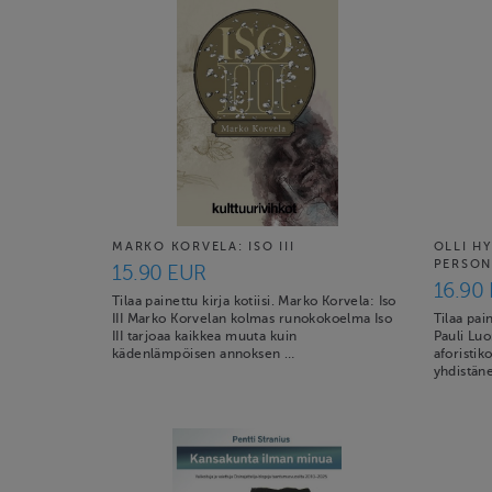
MARKO KORVELA: ISO III
OLLI H
PERSON
15.90 EUR
16.90
Tilaa painettu kirja kotiisi. Marko Korvela: Iso
III Marko Korvelan kolmas runokokoelma Iso
Tilaa pai
III tarjoaa kaikkea muuta kuin
Pauli Luo
kädenlämpöisen annoksen …
aforistik
yhdistän