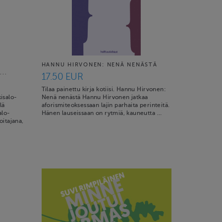
HANNU HIRVONEN: NENÄ NENÄSTÄ
..
17.50 EUR
Tilaa painettu kirja kotiisi. Hannu Hirvonen:
kisalo-
Nenä nenästä Hannu Hirvonen jatkaa
lä
aforismiteoksessaan lajin parhaita perinteitä.
alo-
Hänen lauseissaan on rytmiä, kauneutta …
itajana,