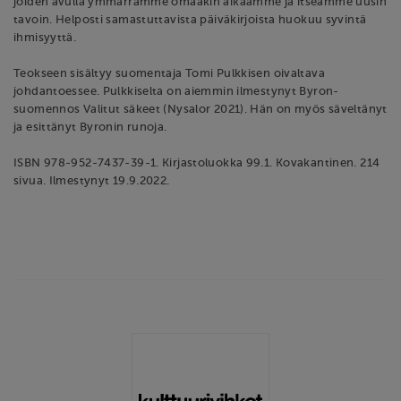
joiden avulla ymmärrämme omaakin aikaamme ja itseämme uusin
tavoin. Helposti samastuttavista päiväkirjoista huokuu syvintä
ihmisyyttä.
Teokseen sisältyy suomentaja Tomi Pulkkisen oivaltava
johdantoessee. Pulkkiselta on aiemmin ilmestynyt Byron-
suomennos Valitut säkeet (Nysalor 2021). Hän on myös säveltänyt
ja esittänyt Byronin runoja.
ISBN 978-952-7437-39-1. Kirjastoluokka 99.1. Kovakantinen. 214
sivua. Ilmestynyt 19.9.2022.