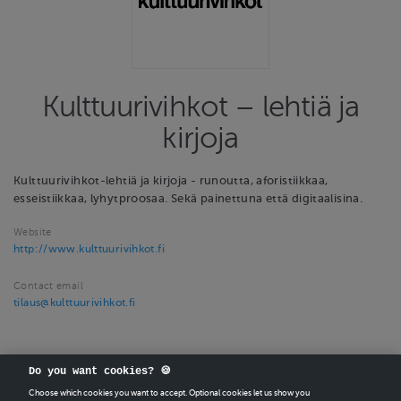
Kulttuurivihkot – lehtiä ja
kirjoja
Kulttuurivihkot-lehtiä ja kirjoja - runoutta, aforistiikkaa,
esseistiikkaa, lyhytproosaa. Sekä painettuna että digitaalisina.
Website
http://www.kulttuurivihkot.fi
Contact email
tilaus@kulttuurivihkot.fi
Do you want cookies? 🍪
Choose which cookies you want to accept. Optional cookies let us show you