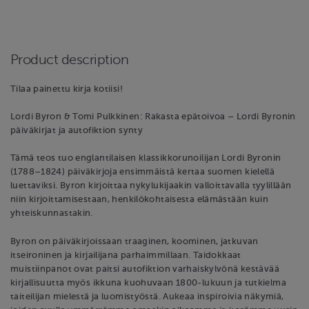
Product description
Tilaa painettu kirja kotiisi!
Lordi Byron & Tomi Pulkkinen: Rakasta epätoivoa – Lordi Byronin
päiväkirjat ja autofiktion synty
Tämä teos tuo englantilaisen klassikkorunoilijan Lordi Byronin
(1788–1824) päiväkirjoja ensimmäistä kertaa suomen kielellä
luettaviksi. Byron kirjoittaa nykylukijaakin valloittavalla tyylillään
niin kirjoittamisestaan, henkilökohtaisesta elämästään kuin
yhteiskunnastakin.
Byron on päiväkirjoissaan traaginen, koominen, jatkuvan
itseironinen ja kirjailijana parhaimmillaan. Taidokkaat
muistiinpanot ovat paitsi autofiktion varhaiskylvönä kestävää
kirjallisuutta myös ikkuna kuohuvaan 1800-lukuun ja tutkielma
taiteilijan mielestä ja luomistyöstä. Aukeaa inspiroivia näkymiä,