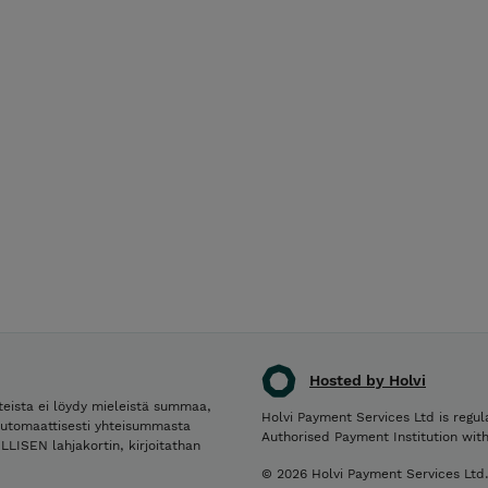
Hosted by Holvi
teista ei löydy mieleistä summaa,
Holvi Payment Services Ltd is regul
automaattisesti yhteisummasta
Authorised Payment Institution wit
LISEN lahjakortin, kirjoitathan
© 2026 Holvi Payment Services Ltd