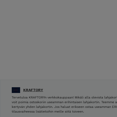
KRAFTORY
Tervetuloa KRAFTORYn verkkokauppaan! Mikäli alla olevista lahjakor
voit poimia ostoskoriin useamman erihintaisen lahjakortin. Teemme 
kertyvän yhden lahjakortin. Jos haluat erikseen ostaa useamman ERIL
tilausvaiheessa lisätietoihin meille siitä toiveen.