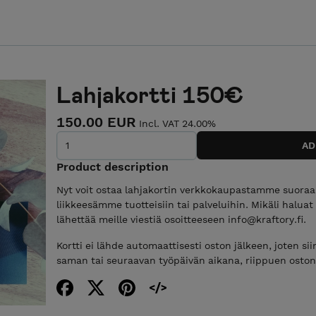
Lahjakortti 150€
150.00 EUR
Incl. VAT 24.00%
Product description
Nyt voit ostaa lahjakortin verkkokaupastamme suoraan
liikkeesämme tuotteisiin tai palveluihin. Mikäli haluat
lähettää meille viestiä osoitteeseen info@kraftory.fi.
Kortti ei lähde automaattisesti oston jälkeen, joten si
saman tai seuraavan työpäivän aikana, riippuen osto