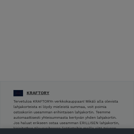
KRAFTORY
Tervetuloa KRAFTORYn verkkokauppaan! Mikäli alla olevista
lahjakorteista ei löydy mieleistä summaa, voit poimia
ostoskoriin useamman erihintaisen lahjakortin. Teemme
automaattisesti yhteisummasta kertyvän yhden lahjakortin.
Jos haluat erikseen ostaa useamman ERILLISEN lahjakortin,
kirjoitathan tilausvaiheessa lisätietoihin meille siitä toiveen.