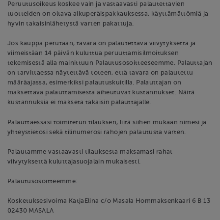
Peruutusoikeus koskee vain ja vastaavasti palautettavien
tuotteiden on oltava alkuperäispakkauksessa, käyttämättömiä ja
hyvin takaisinlähetystä varten pakattuja.
Jos kauppa perutaan, tavara on palautettava viivytyksettä ja
viimeistään 14 päivän kuluttua peruuttamisilmoituksen
tekemisestä alla mainittuun Palautusosoitteeseemme. Palauttajan
on tarvittaessa näytettävä toteen, että tavara on palautettu
määräajassa, esimerkiksi palautuskuitilla. Palauttajan on
maksettava palauttamisesta aiheutuvat kustannukset. Näitä
kustannuksia ei makseta takaisin palauttajalle.
Palauttaessasi toimitetun tilauksen, liitä siihen mukaan nimesi ja
yhteystietosi sekä tilinumerosi rahojen palautusta varten.
Palautamme vastaavasti tilauksesta maksamasi rahat
viivytyksettä kuluttajasuojalain mukaisesti.
Palautusosoitteemme:
Kosketuksesivoima KatjaElina c/o Masala Hommaksenkaari 6 B 13
02430 MASALA