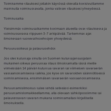
Toimitamme tilauksesi jollakin käytössä olevalla kotisivuillamme
mainitulla toimitustavalla, jonka valitset tilauksesi yhteydessä.
Toimitusaika
Yleisimmät toimitusaikamme kotimaan alueella ovat tilauksesta ja
toimitustavasta riippuen 3-7 arkipäivää. Tarkemmat ajat
ilmoitetaan tuotevaihtoehtojen yhteydessä.
Peruutusoikeus ja palautusehdot
Jos olet kuluttaja sinulla on Suomen kuluttajansuojalain
mukainen oikeus peruuttaa tilaus ilmoittamalla tästä meille
viimeistään 14 päivän kuluttua tavaran tai viimeisen tavaraerän
vastaanottamisesta taikka, jos kyse on tavaroiden säännöllisestä
toimittamisesta, ensimmäisen tavaraerän vastaanottamisesta.
Peruuttamisilmoitus tulee tehdä selkeästi esimerkiksi
peruuttamislomakkeellamme, alla olevaan sähköpostiimme tai
palautettavan tavaran mukana toimittamallasi kirjallisella
ilmoituksella.