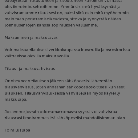
edellytetään tutustuneen ja sitoutuneen kulloinkin voimassa
oleviin toimitusehtoihimme. Ymmärrät, että hyväksymäsi ja
vahvistamamme tilauksesi on, paitsi siltä osin mitä myöhemmin
mainitaan peruttamisoikeudesta, sitova ja synnyttää näiden
toimitusehtojen kanssa sopimuksen välillemme.
Maksaminen ja maksutavat
Voit maksaa tilauksesi verkkokaupassa kuvatuilla ja ostoskorissa
valittavissa olevilla maksutavoilla.
Tilaus- ja maksuvahvistus
Onnistuneen tilauksen jälkeen sähköpostiisi lähetetään
tilausvahvistus, joten annathan sähköpostiosoitteesi kun teet
tilauksen. Tilausvahvistuksessa vahvistetaan myös käytetty
maksutapa.
Jos emme jostain odottamattomasta syystä voi vahvistaa
tilaustasi ilmoitamme siitä sähköpostiisi mahdollisimman pian.
Toimitustapa