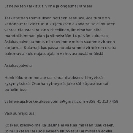
Lähetyksen tarkistus, virhe ja ongelmatilanteet
Tarkistathan toimituksen heti sen saatuasi. Jos tuote on
kadonnut tai vioittunut kuljetuksen aikana tai se ei muuten
vastaa tilaustasi tai on virheellinen, ilmoitathan siitä
mahdollisimman pian ja viimeistään 14 päivän kuluessa
Asiakaspalveluumme, niin sovimme miten saamme virheen
korjattua. Kuluttajakaupassa noudatamme virheitten osalta
pakottavia kuluttajasuojalain virhevastuusäännöksiä.
Asiakaspalvelu
Henkilökuntamme auttaa sinua tilaukseesi liittyvissä
kysymyksissä. Otathan yhteyttä, joko sähköpostitse tai
puhelimitse:
valmentaja.kosketuksesivoima@gmail.com +358 41 313 7458
Vastuunrajoitus
Kosketuksesivoima KatjaElina ei vastaa mistään tilaukseen,
toimitukseen tai tuotteeseen liittyvästä tai mistään edellä