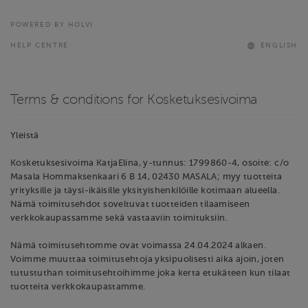
POWERED BY HOLVI
HELP CENTRE
ENGLISH
Terms & conditions for Kosketuksesivoima
Yleistä
Kosketuksesivoima KatjaElina, y-tunnus: 1799860-4, osoite: c/o
Masala Hommaksenkaari 6 B 14, 02430 MASALA; myy tuotteita
yrityksille ja täysi-ikäisille yksityishenkilöille kotimaan alueella.
Nämä toimitusehdot soveltuvat tuotteiden tilaamiseen
verkkokaupassamme sekä vastaaviin toimituksiin.
Nämä toimitusehtomme ovat voimassa 24.04.2024 alkaen.
Voimme muuttaa toimitusehtoja yksipuolisesti aika ajoin, joten
tutustuthan toimitusehtoihimme joka kerta etukäteen kun tilaat
tuotteita verkkokaupastamme.