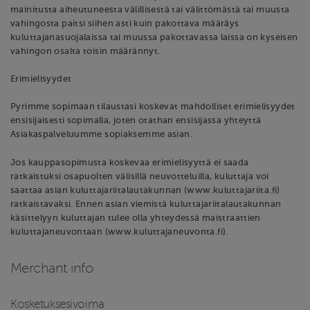
mainitusta aiheutuneesta välillisestä tai välittömästä tai muusta
vahingosta paitsi siihen asti kuin pakottava määräys
kuluttajanasuojalaissa tai muussa pakottavassa laissa on kyseisen
vahingon osalta toisin määrännyt.
Erimielisyydet
Pyrimme sopimaan tilaustasi koskevat mahdolliset erimielisyydet
ensisijaisesti sopimalla, joten otathan ensisijassa yhteyttä
Asiakaspalveluumme sopiaksemme asian.
Jos kauppasopimusta koskevaa erimielisyyttä ei saada
ratkaistuksi osapuolten välisillä neuvotteluilla, kuluttaja voi
saattaa asian kuluttajariitalautakunnan (www.kuluttajariita.fi)
ratkaistavaksi. Ennen asian viemistä kuluttajariitalautakunnan
käsittelyyn kuluttajan tulee olla yhteydessä maistraattien
kuluttajaneuvontaan (www.kuluttajaneuvonta.fi).
Merchant info
Kosketuksesivoima