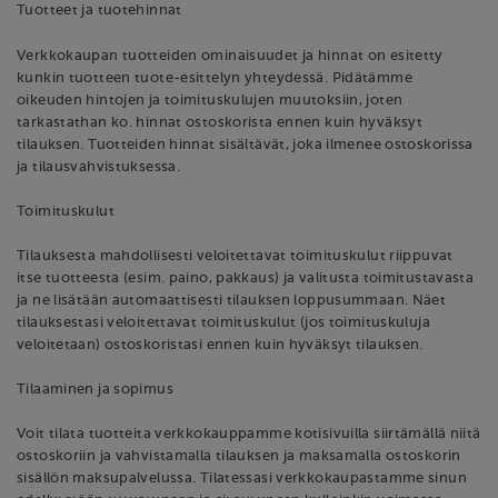
Tuotteet ja tuotehinnat
Verkkokaupan tuotteiden ominaisuudet ja hinnat on esitetty
kunkin tuotteen tuote-esittelyn yhteydessä. Pidätämme
oikeuden hintojen ja toimituskulujen muutoksiin, joten
tarkastathan ko. hinnat ostoskorista ennen kuin hyväksyt
tilauksen. Tuotteiden hinnat sisältävät, joka ilmenee ostoskorissa
ja tilausvahvistuksessa.
Toimituskulut
Tilauksesta mahdollisesti veloitettavat toimituskulut riippuvat
itse tuotteesta (esim. paino, pakkaus) ja valitusta toimitustavasta
ja ne lisätään automaattisesti tilauksen loppusummaan. Näet
tilauksestasi veloitettavat toimituskulut (jos toimituskuluja
veloitetaan) ostoskoristasi ennen kuin hyväksyt tilauksen.
Tilaaminen ja sopimus
Voit tilata tuotteita verkkokauppamme kotisivuilla siirtämällä niitä
ostoskoriin ja vahvistamalla tilauksen ja maksamalla ostoskorin
sisällön maksupalvelussa. Tilatessasi verkkokaupastamme sinun