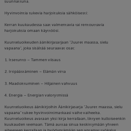
suunnattuna.
Hyvinvointia tukevia harjoituksia sähköisesti:
Kerran kuukaudessa saat valmentavia tai rentouttavia
harjoituksia omaan käyttöösi.
Kuunteluoikeuden äänikirjasarjaan "Juuret maassa, sielu
vapaana", joka sisältää seuraavat osat:
Itsetunto – Tammen viisaus
Irtipäästäminen – Elämän virta
Maadoittuminen – Hiljainen vahvuus
Energia – Energian valorytmissä
Kuunteluoikeus äänikirjoihin Äänikirjasarja "Juuret maassa, sielu
vapaana" tukee hyvinvointimatkaasi vaihe vaiheelta.
Kuunteluoikeus avataan yksi kirja kerrallaan, liittyen kulloiseenkin
kuukauden teemaan. Tämä auttaa sinua keskittymään yhteen
aiheeseen kerrallaan ja hyödyntämään sen antamat työkalut