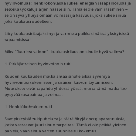
hyvinvointiasi: henkilökohtaista tukea, energian tasapainotusta ja
selkeitä työkaluja arjen haasteisiin. Tämä ei ole vain tilaaminen –
se on syvä yhteys omaan voimaasi ja kasvuusi, joka tukee sinua
joka kuukausi uudelleen.
Liity kuukausitilaajaksi nyt ja varmista paikkasi näissä yksityisissä
tapaamisissa!
Miksi "Juurista valoon" -kuukausitilaus on sinulle hyvä valinta?
Pitkäjänteinen hyvinvoinnin tuki:
Kuuden kuukauden matka antaa sinulle aikaa syventyä
hyvinvointisi tukemiseen ja sisäisen kasvun löytämiseen.
Muutokset eivät tapahdu yhdessä yössä, mutta tämä matka luo
pysyvää tasapainoa ja voimaa.
Henkilökohtainen tuki:
Saat yksityisiä tukipuheluita ja räätälöityjä energiaparannuksia,
jotka vastaavat juuri sinun tarpeitasi. Tämä ei ole pelkkä yleinen
palvelu, vaan sinua varten suunniteltu kokemus.