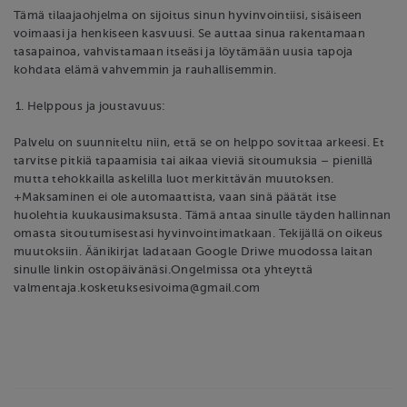
Tämä tilaajaohjelma on sijoitus sinun hyvinvointiisi, sisäiseen
voimaasi ja henkiseen kasvuusi. Se auttaa sinua rakentamaan
tasapainoa, vahvistamaan itseäsi ja löytämään uusia tapoja
kohdata elämä vahvemmin ja rauhallisemmin.
Helppous ja joustavuus:
Palvelu on suunniteltu niin, että se on helppo sovittaa arkeesi. Et
tarvitse pitkiä tapaamisia tai aikaa vieviä sitoumuksia – pienillä
mutta tehokkailla askelilla luot merkittävän muutoksen.
+Maksaminen ei ole automaattista, vaan sinä päätät itse
huolehtia kuukausimaksusta. Tämä antaa sinulle täyden hallinnan
omasta sitoutumisestasi hyvinvointimatkaan. Tekijällä on oikeus
muutoksiin. Äänikirjat ladataan Google Driwe muodossa laitan
sinulle linkin ostopäivänäsi.Ongelmissa ota yhteyttä
valmentaja.kosketuksesivoima@gmail.com