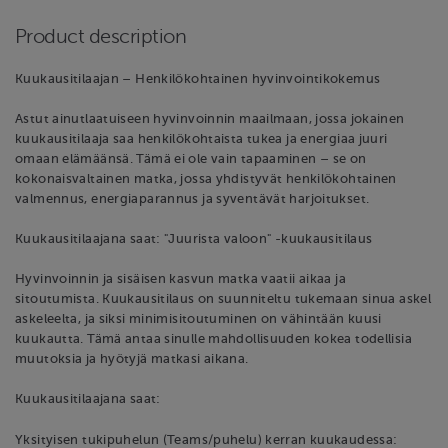
Product description
Kuukausitilaajan – Henkilökohtainen hyvinvointikokemus
Astut ainutlaatuiseen hyvinvoinnin maailmaan, jossa jokainen
kuukausitilaaja saa henkilökohtaista tukea ja energiaa juuri
omaan elämäänsä. Tämä ei ole vain tapaaminen – se on
kokonaisvaltainen matka, jossa yhdistyvät henkilökohtainen
valmennus, energiaparannus ja syventävät harjoitukset.
Kuukausitilaajana saat: "Juurista valoon" -kuukausitilaus
Hyvinvoinnin ja sisäisen kasvun matka vaatii aikaa ja
sitoutumista. Kuukausitilaus on suunniteltu tukemaan sinua askel
askeleelta, ja siksi minimisitoutuminen on vähintään kuusi
kuukautta. Tämä antaa sinulle mahdollisuuden kokea todellisia
muutoksia ja hyötyjä matkasi aikana.
Kuukausitilaajana saat:
Yksityisen tukipuhelun (Teams/puhelu) kerran kuukaudessa: