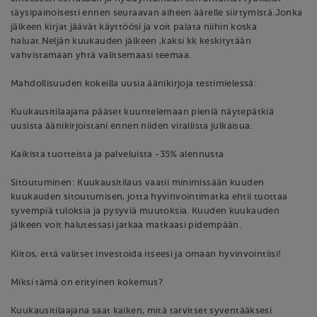
täysipainoisesti ennen seuraavan aiheen äärelle siirtymistä.Jonka
jälkeen kirjat jäävät käyttöösi ja voit palata niihin koska
haluat.Neljän kuukauden jälkeen ,kaksi kk keskitytään
vahvistamaan yhtä valitsemaasi teemaa.
Mahdollisuuden kokeilla uusia äänikirjoja testimielessä:
Kuukausitilaajana pääset kuuntelemaan pieniä näytepätkiä
uusista äänikirjoistani ennen niiden virallista julkaisua.
Kaikista tuotteista ja palveluista -35% alennusta
Sitoutuminen: Kuukausitilaus vaatii minimissään kuuden
kuukauden sitoutumisen, jotta hyvinvointimatka ehtii tuottaa
syvempiä tuloksia ja pysyviä muutoksia. Kuuden kuukauden
jälkeen voit halutessasi jatkaa matkaasi pidempään.
Kiitos, että valitset investoida itseesi ja omaan hyvinvointiisi!
Miksi tämä on erityinen kokemus?
Kuukausitilaajana saat kaiken, mitä tarvitset syventääksesi