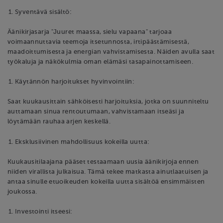
Syventävä sisältö:
Äänikirjasarja "Juuret maassa, sielu vapaana" tarjoaa
voimaannuttavia teemoja itsetunnosta, irtipäästämisestä,
maadoittumisesta ja energian vahvistamisesta. Näiden avulla saat
työkaluja ja näkökulmia oman elämäsi tasapainottamiseen.
Käytännön harjoitukset hyvinvointiin:
Saat kuukausittain sähköisesti harjoituksia, jotka on suunniteltu
auttamaan sinua rentoutumaan, vahvistamaan itseäsi ja
löytämään rauhaa arjen keskellä.
Eksklusiivinen mahdollisuus kokeilla uutta:
Kuukausitilaajana pääset testaamaan uusia äänikirjoja ennen
niiden virallista julkaisua. Tämä tekee matkasta ainutlaatuisen ja
antaa sinulle etuoikeuden kokeilla uutta sisältöä ensimmäisten
joukossa.
Investointi itseesi: