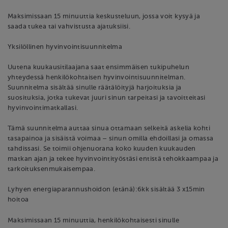
Maksimissaan 15 minuuttia keskusteluun, jossa voit kysyä ja
saada tukea tai vahvistusta ajatuksiisi.
Yksilöllinen hyvinvointisuunnitelma
Uutena kuukausitilaajana saat ensimmäisen tukipuhelun
yhteydessä henkilökohtaisen hyvinvointisuunnitelman.
Suunnitelma sisältää sinulle räätälöityjä harjoituksia ja
suosituksia, jotka tukevat juuri sinun tarpeitasi ja tavoitteitasi
hyvinvointimatkallasi.
Tämä suunnitelma auttaa sinua ottamaan selkeitä askelia kohti
tasapainoa ja sisäistä voimaa – sinun omilla ehdoillasi ja omassa
tahdissasi. Se toimii ohjenuorana koko kuuden kuukauden
matkan ajan ja tekee hyvinvointityöstäsi entistä tehokkaampaa ja
tarkoituksenmukaisempaa.
Lyhyen energiaparannushoidon (etänä):6kk sisältää 3 x15min
hoitoa
Maksimissaan 15 minuuttia, henkilökohtaisesti sinulle