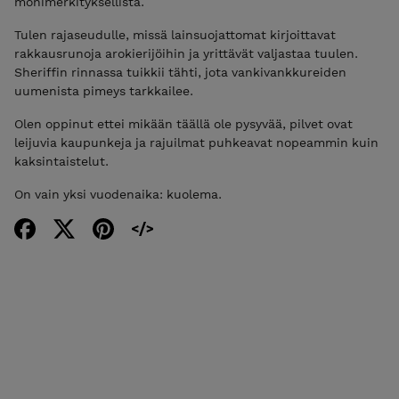
monimerkityksellistä.
Tulen rajaseudulle, missä lainsuojattomat kirjoittavat
rakkausrunoja arokierijöihin ja yrittävät valjastaa tuulen.
Sheriffin rinnassa tuikkii tähti, jota vankivankkureiden
uumenista pimeys tarkkailee.
Olen oppinut ettei mikään täällä ole pysyvää, pilvet ovat
leijuvia kaupunkeja ja rajuilmat puhkeavat nopeammin kuin
kaksintaistelut.
On vain yksi vuodenaika: kuolema.