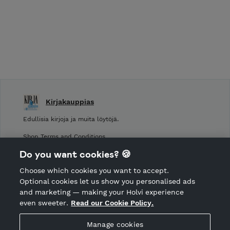
Kirjakauppias
Edullisia kirjoja ja muita löytöjä.
Shop Terms and Conditions
Shop privacy policy
Do you want cookies? 🍪
Cancellation policy
Choose which cookies you want to accept.
CANCEL ORDER
Optional cookies let us show you personalised ads
and marketing — making your Holvi experience
even sweeter.
Read our Cookie Policy.
Hosted by Holvi
Manage cookies