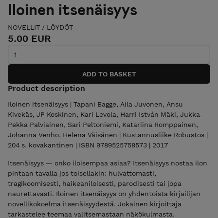
Iloinen itsenäisyys
NOVELLIT
/
LÖYDÖT
5.00 EUR
Product description
Iloinen itsenäisyys | Tapani Bagge, Aila Juvonen, Ansu
Kivekäs, JP Koskinen, Kari Levola, Harri István Mäki, Jukka-
Pekka Palviainen, Sari Peltoniemi, Katariina Romppainen,
Johanna Venho, Helena Väisänen | Kustannusliike Robustos |
204 s. kovakantinen | ISBN 9789525758573 | 2017
Itsenäisyys — onko iloisempaa asiaa? Itsenäisyys nostaa ilon
pintaan tavalla jos toisellakin: hulvattomasti,
tragikoomisesti, haikeaniloisesti, parodisesti tai jopa
naurettavasti. Iloinen itsenäisyys on yhdentoista kirjailijan
novellikokoelma itsenäisyydestä. Jokainen kirjoittaja
tarkastelee teemaa valitsemastaan näkökulmasta.