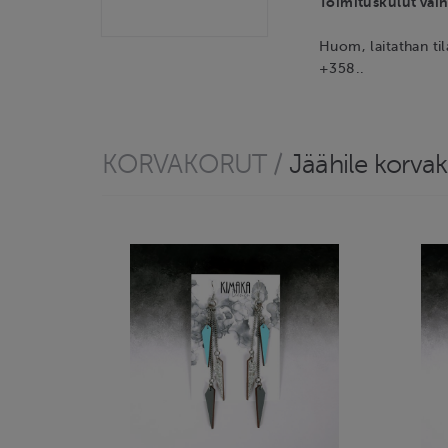
Toimituskulut vain
Huom, laitathan t
+358..
KORVAKORUT
/
Jäähile korva