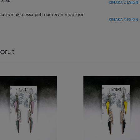
 3.50
KIMAKA DESIGN t
ilauslomakkeessa puh.numeron muotoon
KIMAKA DESIGN c
korut