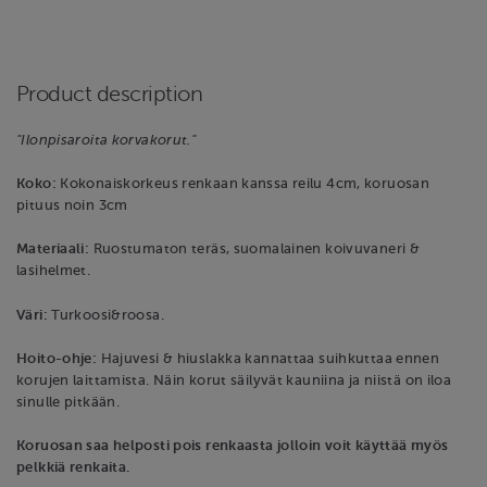
Product description
"Ilonpisaroita korvakorut."
Koko:
Kokonaiskorkeus renkaan kanssa reilu 4cm, koruosan
pituus noin 3cm
Materiaali:
Ruostumaton teräs, suomalainen koivuvaneri &
lasihelmet.
Väri:
Turkoosi&roosa.
Hoito-ohje:
Hajuvesi & hiuslakka kannattaa suihkuttaa ennen
korujen laittamista. Näin korut säilyvät kauniina ja niistä on iloa
sinulle pitkään.
Koruosan saa helposti pois renkaasta jolloin voit käyttää myös
pelkkiä renkaita.