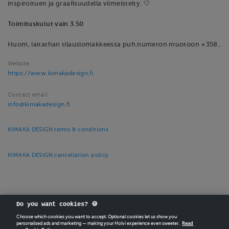
inspiroituen ja graafisuudella viimeistelty. 🤍
Toimituskulut vain 3.50
Huom, laitathan tilauslomakkeessa puh.numeron muotoon +358..
Website
https://www.kimakadesign.fi
Contact email
info@kimakadesign.fi
KIMAKA DESIGN terms & conditions
KIMAKA DESIGN cancellation policy
Do you want cookies? 🍪
Choose which cookies you want to accept. Optional cookies let us show you
CREATE
YOUR OWN HOLVI ONLINE STORE IN MINUTES.
personalised ads and marketing — making your Holvi experience even sweeter.
Read