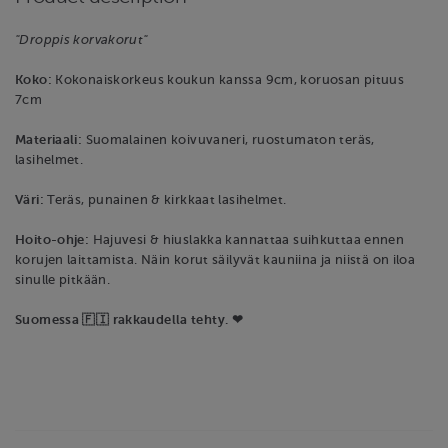
"Droppis korvakorut"
Koko:
Kokonaiskorkeus koukun kanssa 9cm, koruosan pituus
7cm
Materiaali:
Suomalainen koivuvaneri, ruostumaton teräs,
lasihelmet.
Väri:
Teräs, punainen & kirkkaat lasihelmet.
Hoito-ohje:
Hajuvesi & hiuslakka kannattaa suihkuttaa ennen
korujen laittamista. Näin korut säilyvät kauniina ja niistä on iloa
sinulle pitkään.
Suomessa 🇫🇮 rakkaudella tehty. ❤