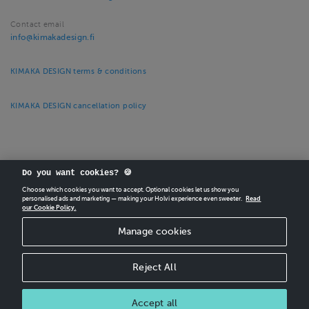
Contact email
info@kimakadesign.fi
KIMAKA DESIGN terms & conditions
KIMAKA DESIGN cancellation policy
Do you want cookies? 🍪
Choose which cookies you want to accept. Optional cookies let us show you
CREATE
YOUR OWN HOLVI ONLINE STORE IN MINUTES.
personalised ads and marketing — making your Holvi experience even sweeter.
Read
our Cookie Policy.
Holvi Payment Services Ltd is regulated by the Financial Supervisory Authority of
Manage cookies
Finland as an Authorised Payment Institution with license to operate in the
European Economic Area.
© 2026 Holvi Payment Services Ltd.
Reject All
Shop Terms and Conditions
Shop privacy policy
CANCEL ORDER
Accept all
Cancellation policy