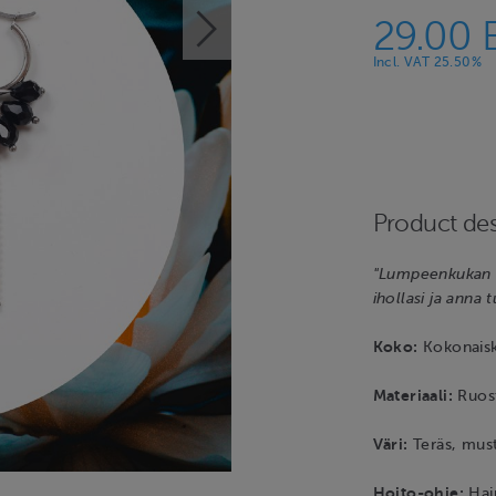
29.00 
Incl. VAT 25.50%
Product des
"Lumpeenkukan t
ihollasi ja anna 
Koko:
Kokonaisk
Materiaali:
Ruost
Väri:
Teräs, must
Hoito-ohje:
Haju