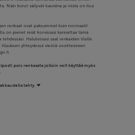
ta. Näin korut säilyvät kauniina ja niistä on iloa
en renkaat ovat paksummat kuin normaalit
lla on pienet reiät korvissasi kannattaa tämä
 tehdessäsi. Halutessasi saat renkaiden tilalle
t tilauksen yhteydessä viestiä osoitteeseen
gn.fi
posti pois renkaasta jolloin voit käyttää myös
.
akkaudella tehty. ❤