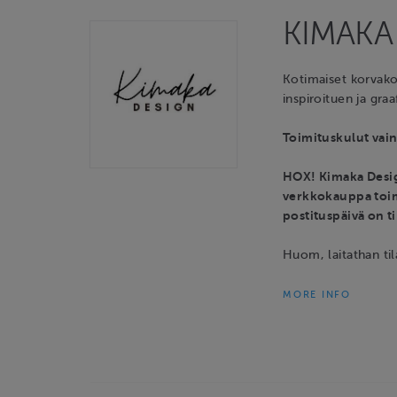
KIMAKA
Kotimaiset korvako
inspiroituen ja graa
Toimituskulut vain
HOX! Kimaka Desig
verkkokauppa toimi
postituspäivä on tii
Huom, laitathan t
MORE INFO