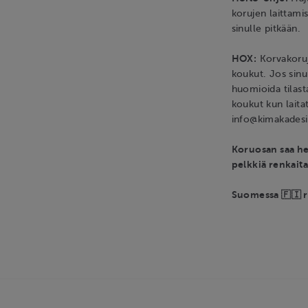
korujen laittamis
sinulle pitkään.
HOX:
Korvakoruj
koukut. Jos sinu
huomioida tilasta
koukut kun laita
info@kimakadesi
Koruosan saa hel
pelkkiä renkaita
Suomessa 🇫🇮 r