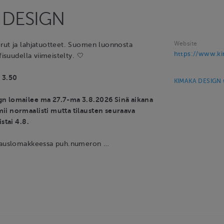
 DESIGN
Website
rut ja lahjatuotteet. Suomen luonnosta
https://www.ki
fisuudella viimeistelty. 🤍
 3.50
KIMAKA DESIGN t
n lomailee ma 27.7-ma 3.8.2026 Sinä aikana
i normaalisti mutta tilausten seuraava
stai 4.8.
ilauslomakkeessa puh.numeron …