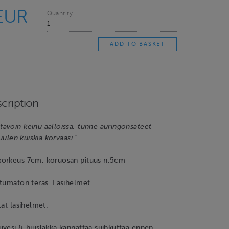
EUR
Quantity
cription
avoin keinu aalloissa, tunne auringonsäteet
tuulen kuiskia korvaasi."
orkeus 7cm, koruosan pituus n.5cm
umaton teräs. Lasihelmet.
at lasihelmet.
vesi & hiuslakka kannattaa suihkuttaa ennen