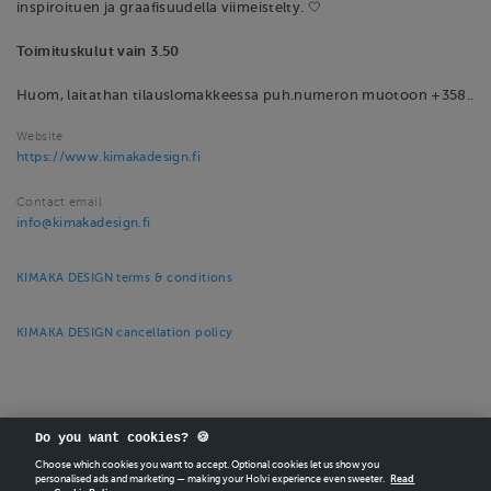
inspiroituen ja graafisuudella viimeistelty. 🤍
Toimituskulut vain 3.50
Huom, laitathan tilauslomakkeessa puh.numeron muotoon +358..
Website
https://www.kimakadesign.fi
Contact email
info@kimakadesign.fi
KIMAKA DESIGN terms & conditions
KIMAKA DESIGN cancellation policy
Do you want cookies? 🍪
Choose which cookies you want to accept. Optional cookies let us show you
CREATE
YOUR OWN HOLVI ONLINE STORE IN MINUTES.
personalised ads and marketing — making your Holvi experience even sweeter.
Read