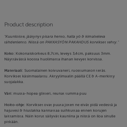
Product description
"Kuunloiste, jäätynyt pisara hento, halla yö & kimalteleva
tähdenlento. Niistä on PAKKASYÖN PAKAHDUS korvikset tehty."
Koko:
Kokonaiskorkeus 8,7cm, leveys 3,4cm, paksuus 3mm.
Näyttävästä koosta huolimatta ihanan kevyet korvissa.
Materiaali:
Suomalainen koivuvaneri, ruostumaton teräs.
Korvikset käsinmaalattu. Akryylimaalin päällä CE & A-merkitty
suojalakka.
Väri:
musta-hopea glitteri, reunat tumma puu
Hoito-ohje:
Korvikset ovat puuta joten ne eivät pidä vedestä ja
hajuvesi & hiuslakka kannattaa suihkuttaa ennen korujen
laittamista. Näin korut säilyvät kauniina ja niistä on iloa sinulle
pitkään.