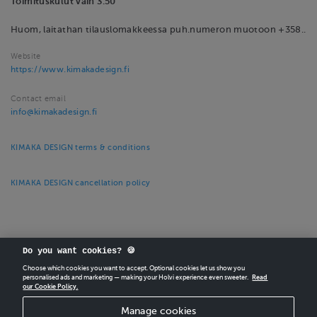
Toimituskulut vain 3.50
Huom, laitathan tilauslomakkeessa puh.numeron muotoon +358..
Website
https://www.kimakadesign.fi
Contact email
info@kimakadesign.fi
KIMAKA DESIGN terms & conditions
KIMAKA DESIGN cancellation policy
Do you want cookies? 🍪
Choose which cookies you want to accept. Optional cookies let us show you
CREATE
YOUR OWN HOLVI ONLINE STORE IN MINUTES.
personalised ads and marketing — making your Holvi experience even sweeter.
Read
our Cookie Policy.
Holvi Payment Services Ltd is regulated by the Financial Supervisory Authority of
Manage cookies
Finland as an Authorised Payment Institution with license to operate in the