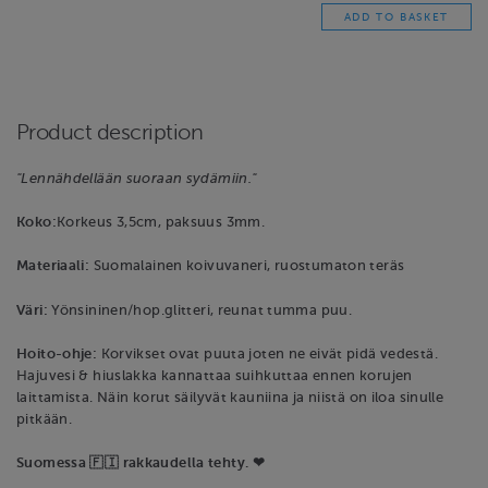
Product description
"Lennähdellään suoraan sydämiin."
Koko:
Korkeus 3,5cm, paksuus 3mm.
Materiaali:
Suomalainen koivuvaneri, ruostumaton teräs
Väri:
Yönsininen/hop.glitteri, reunat tumma puu.
Hoito-ohje:
Korvikset ovat puuta joten ne eivät pidä vedestä.
Hajuvesi & hiuslakka kannattaa suihkuttaa ennen korujen
laittamista. Näin korut säilyvät kauniina ja niistä on iloa sinulle
pitkään.
Suomessa 🇫🇮 rakkaudella tehty. ❤