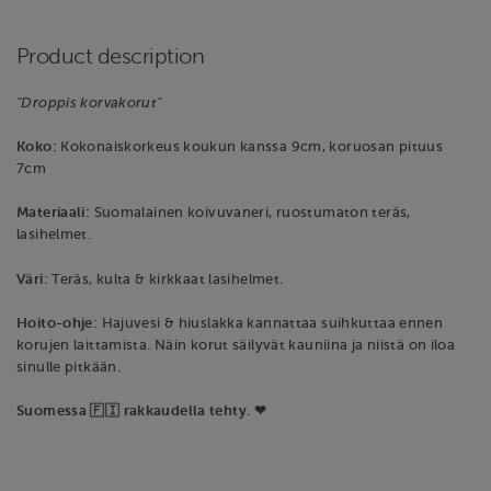
Product description
"Droppis korvakorut"
Koko:
Kokonaiskorkeus koukun kanssa 9cm, koruosan pituus
7cm
Materiaali:
Suomalainen koivuvaneri, ruostumaton teräs,
lasihelmet.
Väri:
Teräs, kulta & kirkkaat lasihelmet.
Hoito-ohje:
Hajuvesi & hiuslakka kannattaa suihkuttaa ennen
korujen laittamista. Näin korut säilyvät kauniina ja niistä on iloa
sinulle pitkään.
Suomessa 🇫🇮 rakkaudella tehty. ❤