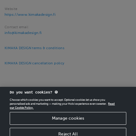
Website
https://www.kimakadesign.fi
Contact email
info@kimakadesign.fi
KIMAKA DESIGN terms & conditions
KIMAKA DESIGN cancellation policy
Do you want cookies? 🍪
Choose which cookies you want to accept. Optional cookies let us show you
CREATE
YOUR OWN HOLVI ONLINE STORE IN MINUTES.
personalised ads and marketing — making your Holvi experience even sweeter.
Read
our Cookie Policy.
Holvi Payment Services Ltd is regulated by the Financial Supervisory Authority of
Manage cookies
Finland as an Authorised Payment Institution with license to operate in the
European Economic Area.
© 2026 Holvi Payment Services Ltd.
Reject All