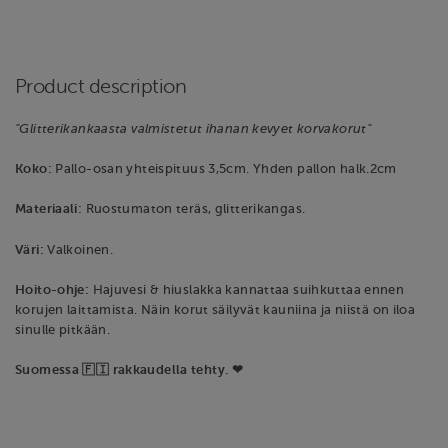
Product description
"Glitterikankaasta valmistetut ihanan kevyet korvakorut"
Koko:
Pallo-osan yhteispituus 3,5cm. Yhden pallon halk.2cm
Materiaali:
Ruostumaton teräs, glitterikangas.
Väri:
Valkoinen.
Hoito-ohje:
Hajuvesi & hiuslakka kannattaa suihkuttaa ennen
korujen laittamista. Näin korut säilyvät kauniina ja niistä on iloa
sinulle pitkään.
Suomessa 🇫🇮 rakkaudella tehty. ❤