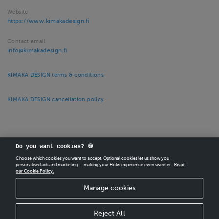
Website
https://www.kimakadesign.fi
Contact email
info@kimakadesign.fi
KIMAKA DESIGN terms & conditions
KIMAKA DESIGN cancellation policy
Do you want cookies? 🍪
Choose which cookies you want to accept. Optional cookies let us show you
CREATE
YOUR OWN HOLVI ONLINE STORE IN MINUTES.
personalised ads and marketing — making your Holvi experience even sweeter.
Read
our Cookie Policy.
Holvi Payment Services Ltd is regulated by the Financial Supervisory Authority of
Manage cookies
Finland as an Authorised Payment Institution with license to operate in the
European Economic Area.
© 2026 Holvi Payment Services Ltd.
Reject All