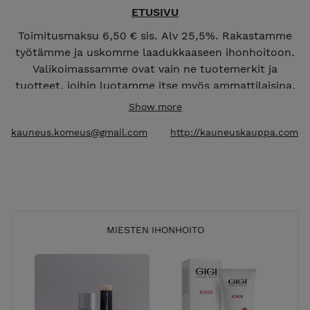
ETUSIVU
Toimitusmaksu 6,50 € sis. Alv 25,5%. Rakastamme
työtämme ja uskomme laadukkaaseen ihonhoitoon.
Valikoimassamme ovat vain ne tuotemerkit ja
tuotteet, joihin luotamme itse myös ammattilaisina.
Show more
Olen
Tatjana Kallio
, SKY-kosmetologi ja ihonhoidon
kauneus.komeus@gmail.com
http://kauneuskauppa.com
asiantuntija.
Verkkokauppaani olen valinnut huolellisesti
laadukkaita ja tutkittuihin vaikuttaviin aineisiin
perustuvia ihonhoitotuotteita. Tavoitteeni on auttaa
sinua löytämään juuri sinun ihollesi sopivat ratkaisut.
MIESTEN IHONHOITO
Valitsemalla minut kosmetologiksesi saat yksilöllistä
ja asiantuntevaa ihonhoidon ohjausta.
Maksuton verkkopohjainen ihoanalyysi ja
konsultaatio:
VARAA NYT