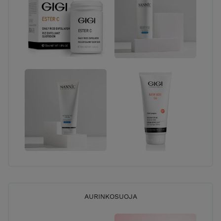
löytymiseksi myös puhelimitse 0404124439
AURINKOSUOJA