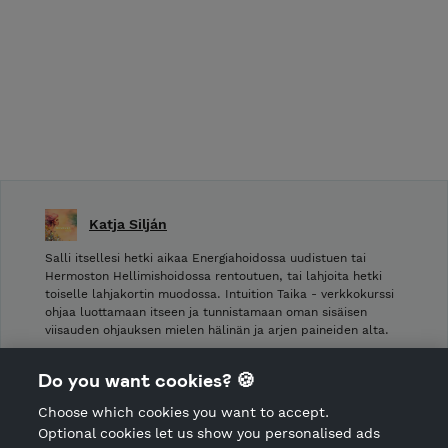
Katja Silján
Salli itsellesi hetki aikaa Energiahoidossa uudistuen tai
Hermoston Hellimishoidossa rentoutuen, tai lahjoita hetki
toiselle lahjakortin muodossa. Intuition Taika - verkkokurssi
ohjaa luottamaan itseen ja tunnistamaan oman sisäisen
viisauden ohjauksen mielen hälinän ja arjen paineiden alta.
Shop Terms and Conditions
Do you want cookies? 🍪
Shop privacy policy
Choose which cookies you want to accept.
CANCEL ORDER
Optional cookies let us show you personalised ads