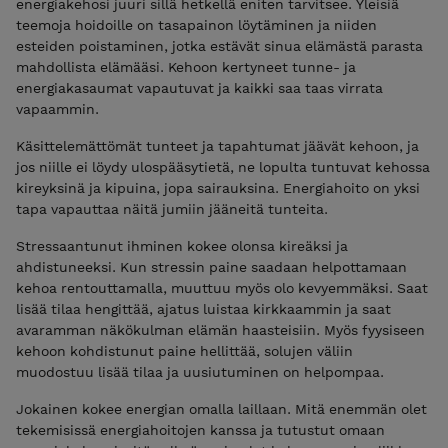
energiakehosi juuri sillä hetkellä eniten tarvitsee. Yleisiä
teemoja hoidoille on tasapainon löytäminen ja niiden
esteiden poistaminen, jotka estävät sinua elämästä parasta
mahdollista elämääsi. Kehoon kertyneet tunne- ja
energiakasaumat vapautuvat ja kaikki saa taas virrata
vapaammin.
Käsittelemättömät tunteet ja tapahtumat jäävät kehoon, ja
jos niille ei löydy ulospääsytietä, ne lopulta tuntuvat kehossa
kireyksinä ja kipuina, jopa sairauksina. Energiahoito on yksi
tapa vapauttaa näitä jumiin jääneitä tunteita.
Stressaantunut ihminen kokee olonsa kireäksi ja
ahdistuneeksi. Kun stressin paine saadaan helpottamaan
kehoa rentouttamalla, muuttuu myös olo kevyemmäksi. Saat
lisää tilaa hengittää, ajatus luistaa kirkkaammin ja saat
avaramman näkökulman elämän haasteisiin. Myös fyysiseen
kehoon kohdistunut paine hellittää, solujen väliin
muodostuu lisää tilaa ja uusiutuminen on helpompaa.
Jokainen kokee energian omalla laillaan. Mitä enemmän olet
tekemisissä energiahoitojen kanssa ja tutustut omaan