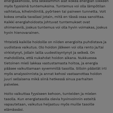
energiakehoosi, sitä selkeämmin alat kokea energian liikkeen
myös fyysisinä tuntemuksina. Tuntemus voi olla lämpötilan
vaihtelua, kihelmöintiä, pyörteen tai paineen tunnetta. Voit
kokea omalla tavallasi jotain, mitä en tässä osaa sanoittaa.
Kaikki energiahoidosta johtuvat tuntemukset ovat
ohimeneviä, joskus tuntemus voi olla hyvin voimakas, joskus
hyvin hienovarainen.
Yhteistä kaikille hoidoille on niiden energioita puhdistava ja
uudistava vaikutus. Olo hoidon jälkeen voi olla rento ja/tai
virkistynyt, jollain lailla uudestisyntynyt ja selkeä. On
mahdollista, että nukahdat hoidon aikana. Nukkuessa
tietoinen mieli lakkaa vastustamasta hoitoa, ja energia
pääsee vaikuttamaan syvemmillä tasoilla. Silloin päästät irti
myös analysoinnista ja annat kehosi vastaanottaa hoidon
juuri sellaisena mikä siinä hetkessä sinua parhaiten
palvelee.
Hoito vaikuttaa fyysiseen kehoon, tunteiden ja mielen
tasolla. Kun energiatasolla olevia hyvinvoinnin esteitä
vapautetaan, vaikutus heijastuu myös muille tasoille
elämässäsi.