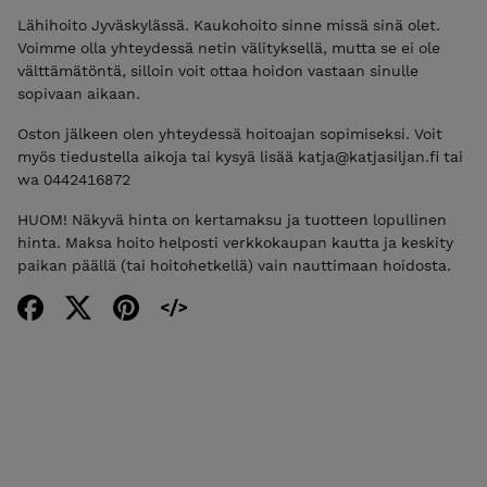
Lähihoito Jyväskylässä. Kaukohoito sinne missä sinä olet.
Voimme olla yhteydessä netin välityksellä, mutta se ei ole
välttämätöntä, silloin voit ottaa hoidon vastaan sinulle
sopivaan aikaan.
Oston jälkeen olen yhteydessä hoitoajan sopimiseksi. Voit
myös tiedustella aikoja tai kysyä lisää katja@katjasiljan.fi tai
wa 0442416872
HUOM! Näkyvä hinta on kertamaksu ja tuotteen lopullinen
hinta. Maksa hoito helposti verkkokaupan kautta ja keskity
paikan päällä (tai hoitohetkellä) vain nauttimaan hoidosta.