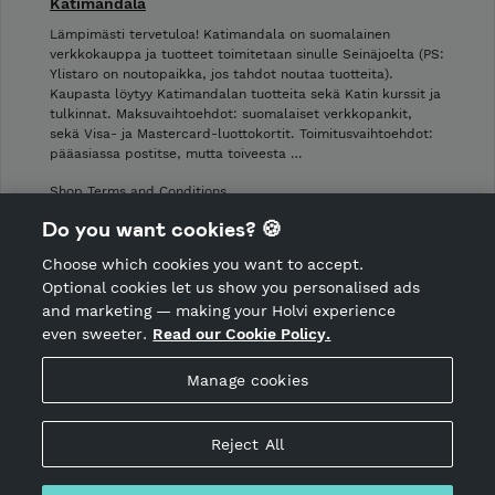
Katimandala
Lämpimästi tervetuloa! Katimandala on suomalainen
verkkokauppa ja tuotteet toimitetaan sinulle Seinäjoelta (PS:
Ylistaro on noutopaikka, jos tahdot noutaa tuotteita).
Kaupasta löytyy Katimandalan tuotteita sekä Katin kurssit ja
tulkinnat. Maksuvaihtoehdot: suomalaiset verkkopankit,
sekä Visa- ja Mastercard-luottokortit. Toimitusvaihtoehdot:
pääasiassa postitse, mutta toiveesta …
Shop Terms and Conditions
Shop privacy policy
Do you want cookies? 🍪
Cancellation policy
Choose which cookies you want to accept.
CANCEL ORDER
Optional cookies let us show you personalised ads
and marketing — making your Holvi experience
even sweeter.
Read our Cookie Policy.
Hosted by Holvi
Manage cookies
Holvi Payment Services Ltd is regulated by the Financial
Supervisory Authority of Finland as an Authorised Payment
Institution with license to operate in the European Economic
Reject All
Area.
© 2026 Holvi Payment Services Ltd.