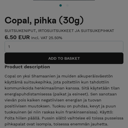
Copal, pihka (30g)
SUITSUKENIPUT, IRTOSUITSUKKEET JA SUITSUKEPIHKAT
6.50 EUR
Incl. VAT 25.50%
Product description
Copal on yksi Shamaanien ja muiden alkuperäisväestön
käyttämä suitsukepihka, jota poltettiin kun tahdottiin
kommunikoida henkimaailman kanssa. Sitä käytetään tilan
energiapuhdistamisessa (paikat ja esineet). Sen sanotaan
vievän pois kaiken negatiivisen energian ja tuovan
positiivisen muutoksen. Tuoksu on puhdas, kevyt ja puun
tuoksuinen (ei niin raskas kuin frankinsensissa). Käyttö:
Polta hiilen päällä. Pussin siältö vaihtelee eli toissa pusseissa
pihkapalat ovat isompia, toisessa enemmän jauhetta.