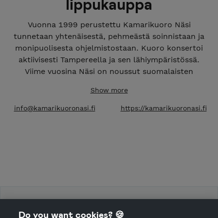
lippukauppa
Vuonna 1999 perustettu Kamarikuoro Näsi
tunnetaan yhtenäisestä, pehmeästä soinnistaan ja
monipuolisesta ohjelmistostaan. Kuoro konsertoi
aktiivisesti Tampereella ja sen lähiympäristössä.
Viime vuosina Näsi on noussut suomalaisten
kamarikuorojen eturiviin. Kuoron taiteellisena
Show more
johtajana toimii musiikkipedagogi Julia Lainema.
info@kamarikuoronasi.fi
https://kamarikuoronasi.fi
Kamarikuoro Näsin lippukauppa
Do you want cookies? 🍪