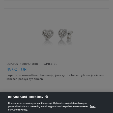
LUPAUS-KORVAKORUT, TAPILLISET
49.00 EUR
Lupaus on romanttinen korusarja, joka symboloi sen yhden ja oikean
ihmisen pääsyä sydämeen.
Do you want cookies? 🍪
Choose which cookies you want to accept. Optional cookies let us show you
personalised ads and marketing — making your Holvi experience even sweeter.
Read
our Cookie Policy.
CREATE
YOUR OWN HOLVI ONLINE STORE IN MINUTES.