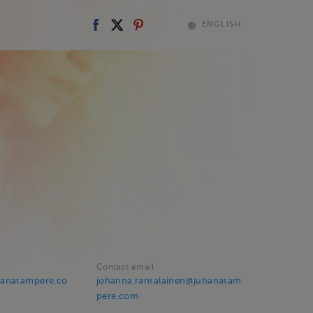
ENGLISH
Contact email
hanatampere.co
johanna.rantalainen@juhanatam
pere.com