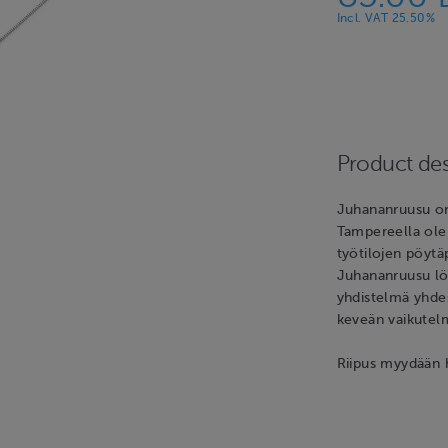
Incl. VAT 25.50%
Product des
Juhananruusu on
Tampereella olem
työtilojen pöytä
Juhananruusu löy
yhdistelmä yhdes
keveän vaikutel
Riipus myydään 