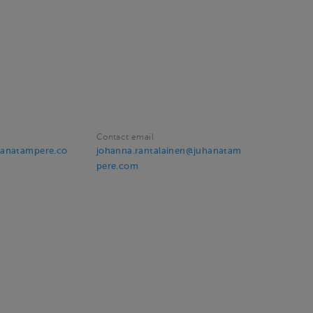
Contact email
hanatampere.co
johanna.rantalainen@juhanatam
pere.com