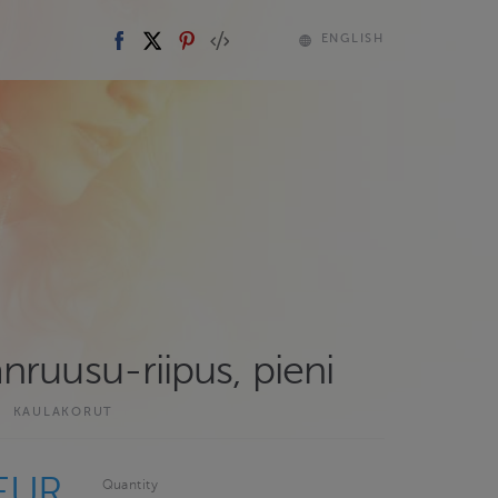
ENGLISH
ruusu-riipus, pieni
U
KAULAKORUT
 EUR
Quantity