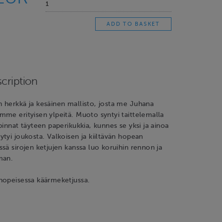
cription
 herkkä ja kesäinen mallisto, josta me Juhana
me erityisen ylpeitä. Muoto syntyi taittelemalla
pinnat täyteen paperikukkia, kunnes se yksi ja ainoa
tyi joukosta. Valkoisen ja kiiltävän hopean
sä sirojen ketjujen kanssa luo koruihin rennon ja
man.
hopeisessa käärmeketjussa.