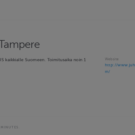
 Tampere
Website
 kaikkialle Suomeen. Toimitusaika noin 1
http://www.ju
m/
 MINUTES.