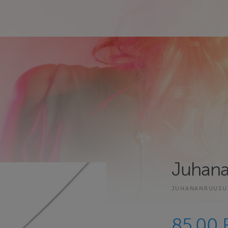
Juhanan
JUHANANRUUS
85.00