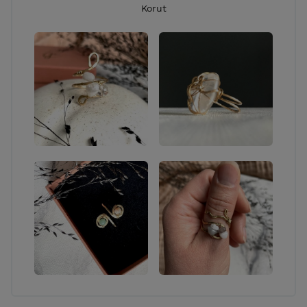
Korut
tekstiilit.
YHTEYSTIEDOT:
Puhelin:
0445052985
Sähköposti:
jenna.remes.artsandcrafts@gmail.com
SOME:
IG: @jennaremes_artsandcrafts / @jennaremes_art,
FB: Jenna Remes arts & crafts, YouTube: Jenna
Remes arts & crafts
Y-tunnus: 2558581-8