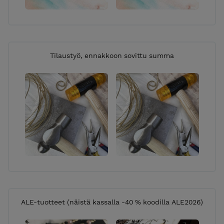
Tilaustyö, ennakkoon sovittu summa
ALE-tuotteet (näistä kassalla -40 % koodilla ALE2026)