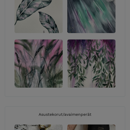
puhelimitse.
SIJAINTI:
Työpisteeni sijaitsee Jyväskylässä Keljonkankaalla,
olet tervetullut asioimaan myös täällä. Ota yhteyttä
niin sovitaan hyvä ajankohta!
KIVIJALKAKAUPAT: Koska työni ovat pääasiassa
uniikkeja kappaleita, verkkokauppani voi ajoittain olla
hieman tyhjillään mutta tässäpä lista paikoista, joista
tällä hetkellä löydät lisää töitäni:
POPPER DESIGN, Jyväskylä
LOV!T -KÄSITYÖPUOTI, Helsinki
(+verkkokauppa)
PALVELUNI:
Asustekorut/avaimenperät
TYÖPAJAT