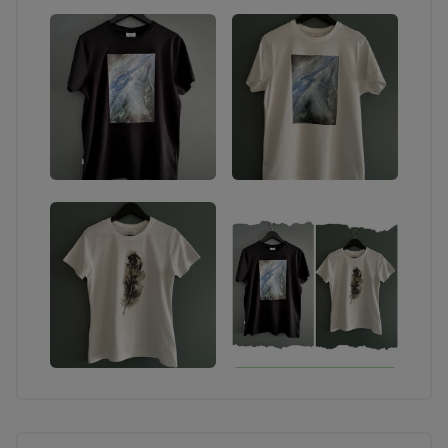
kylmämuotoilutekniikoiden puitteissa).
TILAUSTEOKSET
Sinun toiveidesi pohjalta toteutettu taideteos minun
tekniikoitteni puitteissa (ei potretteja tai
fotorealismia). Tekniikkana akvarelli, sekatekniikka
tai akryylimaalaus. Teos voidaan tehdä esim.
paperille tai kankaalle. Mielelläni kuulen kaikenlaisia
toiveita ja hullumpiakin ideoita, katsotaan yhdessä
mihin päädytään! Halutessasi voin toteuttaa
maalauksen myös hyvin intuitiivisesti sinun
energiaasi tai toivomaasi tunnelmaa näkyväksi
maalaten. Ennakkomaksu 1/3 teoksen hinnasta.
Maalaan myös erilaisia taidetekstiileitä esim. t-
paitoja, farkkuja tai vaikka sisustustekstiileitä. Ota
yhteyttä niin suunnitellaan sinulle oma
persoonallinen luomus! Tähän käy erinomaisesti
hyväkuntoiset kirppislöydöt ja toki uudetkin