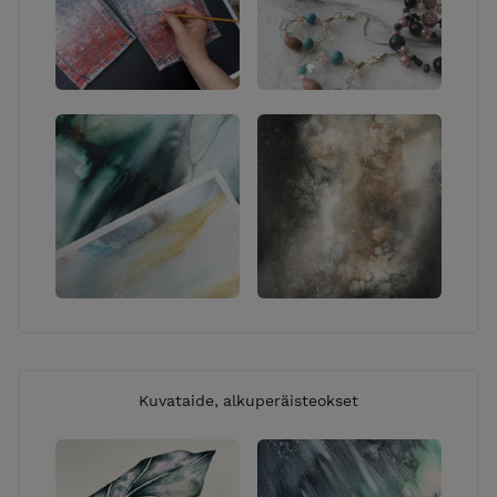
nyt-> OTA YHTEYTTÄ!
VERKKOKAUPAN TOIMITUKSET:
TOIMITUSMAKSU: 7,90 € lisätään loppusummaan
kassalla ELLEI tuotekuvauksessa mainita, että
toimitusmaksu sisältyy tuotteen hintaan. Käytän
toimituksessa pääasiassa noutopisteeltä
noudettavaa POSTI-pakettia, harvoissa tapauksissa
tuote voidaan toimittaa ”kirjepakettina”
postilaatikkoon. Jos haluat noutaa ostoksesi
maksutta, olethan yhteydessä minuun ennen
tilaamista. Tarkemmat tilaamisehdot löytyvät
”Toimitusehdot” -linkistä sivun yläosiossa. Käsittelen
tilaukset päivittäin joten tilaukset lähtevät matkaan
pikimmiten jopa samana päivänä tai viimeistään
Kuvataide, alkuperäisteokset
kahden vuorokauden sisällä (ellei kyse ole erikseen
valmistettavasta tuotteesta). Jos sinulla on kiire
saada tilauksesi perille, kysythän toimituksen
arvioitua kestoa minulta sähköpostitse tai