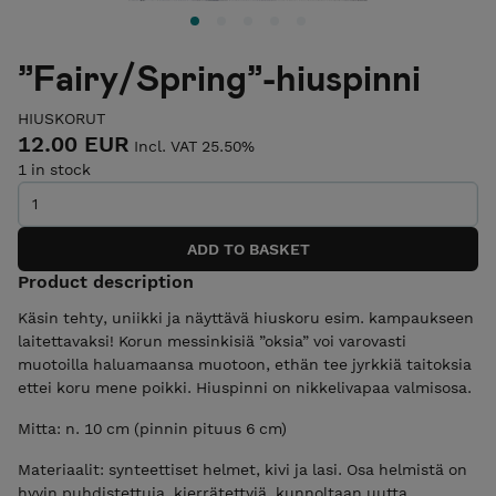
”Fairy/Spring”-hiuspinni
HIUSKORUT
12.00 EUR
Incl. VAT 25.50%
1 in stock
Product description
Käsin tehty, uniikki ja näyttävä hiuskoru esim. kampaukseen
laitettavaksi! Korun messinkisiä ”oksia” voi varovasti
muotoilla haluamaansa muotoon, ethän tee jyrkkiä taitoksia
ettei koru mene poikki. Hiuspinni on nikkelivapaa valmisosa.
Mitta: n. 10 cm (pinnin pituus 6 cm)
Materiaalit: synteettiset helmet, kivi ja lasi. Osa helmistä on
hyvin puhdistettuja, kierrätettyjä, kunnoltaan uutta