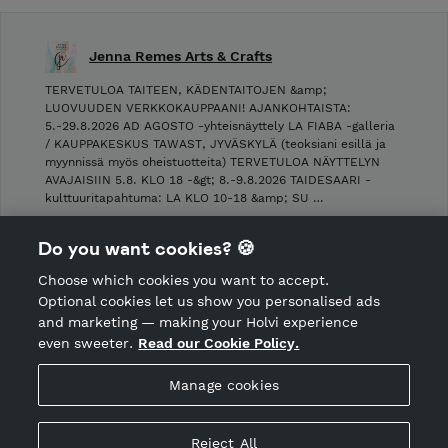
Jenna Remes Arts & Crafts
TERVETULOA TAITEEN, KÄDENTAITOJEN &amp;
LUOVUUDEN VERKKOKAUPPAANI! AJANKOHTAISTA:
5.-29.8.2026 AD AGOSTO -yhteisnäyttely LA FIABA -galleria
/ KAUPPAKESKUS TAWAST, JYVÄSKYLÄ (teoksiani esillä ja
myynnissä myös oheistuotteita) TERVETULOA NÄYTTELYN
AVAJAISIIN 5.8. KLO 18 -&gt; 8.-9.8.2026 TAIDESAARI -
kulttuuritapahtuma: LA KLO 10-18 &amp; SU …
Shop Terms and Conditions
Do you want cookies? 🍪
Shop privacy policy
Choose which cookies you want to accept.
CANCEL ORDER
Optional cookies let us show you personalised ads
and marketing — making your Holvi experience
even sweeter.
Read our Cookie Policy.
Hosted by Holvi
Manage cookies
Holvi Payment Services Ltd is regulated by the Financial
Supervisory Authority of Finland as an Authorised Payment
Institution with license to operate in the European Economic
Reject All