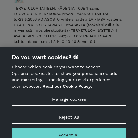
TERVETULOA TAITEEN, KÄDENTAITOJEN &amp;
LUOVUUDEN VERKKOKAUPPAANI! AJANKOHTAISTA:
5.-29.8.2026 AD AGOSTO -yhteisnäyttely LA FIABA -galleria
/ KAUPPAKESKUS TAWAST, JYVÄSKYLÄ (teoksiani esillä ja
myynnissä myös oheistuotteita) TERVETULOA NÄYTTELYN
AVAJAISIIN 5.8. KLO 18 -&gt; 8.-9.8.2026 TAIDESAARI -
kulttuuritapahtuma: LA KLO 10-18 &amp; SU …
Shop Terms and Conditions
Do you want cookies? 🍪
Shop privacy policy
Choose which cookies you want to accept.
CANCEL ORDER
Optional cookies let us show you personalised ads
and marketing — making your Holvi experience
even sweeter.
Read our Cookie Policy.
Hosted by Holvi
Manage cookies
Holvi Payment Services Ltd is regulated by the Financial
Supervisory Authority of Finland as an Authorised Payment
Institution with license to operate in the European Economic
Reject All
Area.
© 2026 Holvi Payment Services Ltd.
Accept all