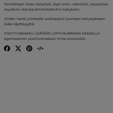
Toimitetaan ilman kehyksiä. Sopii esim. valmiisiin, kaupoissa
myytäviin standardimitoitettuihin kehyksiin.
Vinkki: hanki julisteelle aukkopahvi tuomaan kehystykseen
lisää näyttävyyttä.
POSTITUSMAKSU LISÄTÄÄN LOPPUSUMMAAN KASSALLA
(ajantasainen postitusmaksun hinta etusivulla).