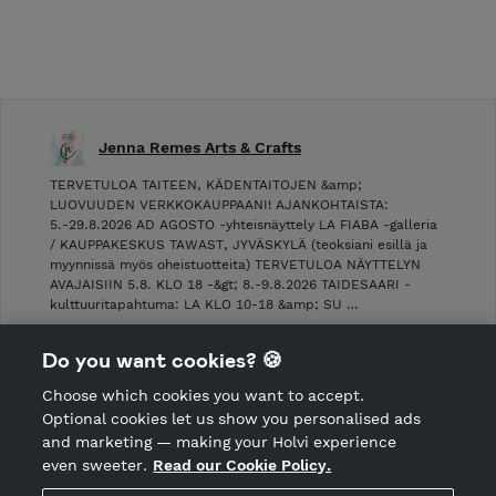
Jenna Remes Arts & Crafts
TERVETULOA TAITEEN, KÄDENTAITOJEN &amp;
LUOVUUDEN VERKKOKAUPPAANI! AJANKOHTAISTA:
5.-29.8.2026 AD AGOSTO -yhteisnäyttely LA FIABA -galleria
/ KAUPPAKESKUS TAWAST, JYVÄSKYLÄ (teoksiani esillä ja
myynnissä myös oheistuotteita) TERVETULOA NÄYTTELYN
AVAJAISIIN 5.8. KLO 18 -&gt; 8.-9.8.2026 TAIDESAARI -
kulttuuritapahtuma: LA KLO 10-18 &amp; SU …
Shop Terms and Conditions
Do you want cookies? 🍪
Shop privacy policy
Choose which cookies you want to accept.
CANCEL ORDER
Optional cookies let us show you personalised ads
and marketing — making your Holvi experience
even sweeter.
Read our Cookie Policy.
Hosted by Holvi