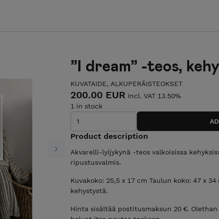
”I dream” -teos, keh
KUVATAIDE, ALKUPERÄISTEOKSET
200.00 EUR
Incl. VAT 13.50%
1 in stock
Product description
Akvarelli-lyijykynä -teos valkoisissa kehyks
Next
ripustusvalmis.
Kuvakoko: 25,5 x 17 cm Taulun koko: 47 x 34
kehystystä.
Hinta sisältää postitusmaksun 20 €. Olethan
haluat itse noutaa teoksen.