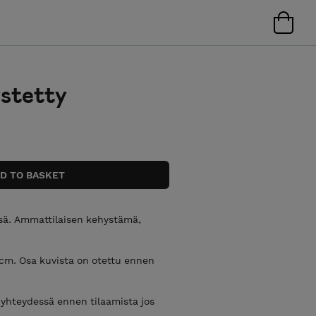
ystetty
issä. Ammattilaisen kehystämä,
 cm. Osa kuvista on otettu ennen
 yhteydessä ennen tilaamista jos