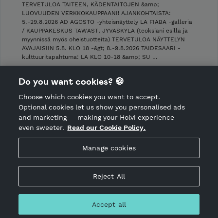
TERVETULOA TAITEEN, KÄDENTAITOJEN &amp;
LUOVUUDEN VERKKOKAUPPAANI! AJANKOHTAISTA:
5.-29.8.2026 AD AGOSTO -yhteisnäyttely LA FIABA -galleria
/ KAUPPAKESKUS TAWAST, JYVÄSKYLÄ (teoksiani esillä ja
myynnissä myös oheistuotteita) TERVETULOA NÄYTTELYN
AVAJAISIIN 5.8. KLO 18 -&gt; 8.-9.8.2026 TAIDESAARI -
kulttuuritapahtuma: LA KLO 10-18 &amp; SU …
Shop Terms and Conditions
Do you want cookies? 🍪
Shop privacy policy
Choose which cookies you want to accept.
CANCEL ORDER
Optional cookies let us show you personalised ads
and marketing — making your Holvi experience
even sweeter.
Read our Cookie Policy.
Hosted by Holvi
Manage cookies
Holvi Payment Services Ltd is regulated by the Financial
Supervisory Authority of Finland as an Authorised Payment
Institution with license to operate in the European Economic
Reject All
Area.
© 2026 Holvi Payment Services Ltd.
Accept all