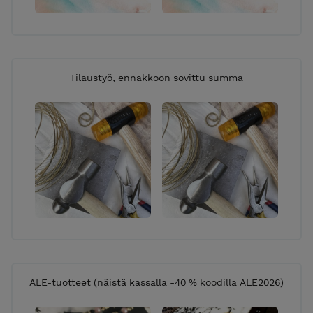
Tilaustyö, ennakkoon sovittu summa
ALE-tuotteet (näistä kassalla -40 % koodilla ALE2026)