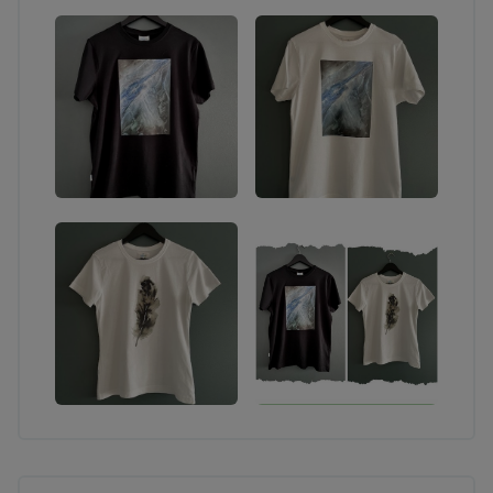
kylmämuotoilutekniikoiden puitteissa).
TILAUSTEOKSET
Sinun toiveidesi pohjalta toteutettu taideteos minun
tekniikoitteni puitteissa (ei potretteja tai
fotorealismia). Tekniikkana akvarelli, sekatekniikka
tai akryylimaalaus. Teos voidaan tehdä esim.
paperille tai kankaalle. Mielelläni kuulen kaikenlaisia
toiveita ja hullumpiakin ideoita, katsotaan yhdessä
mihin päädytään! Halutessasi voin toteuttaa
maalauksen myös hyvin intuitiivisesti sinun
energiaasi tai toivomaasi tunnelmaa näkyväksi
maalaten. Ennakkomaksu 1/3 teoksen hinnasta.
Maalaan myös erilaisia taidetekstiileitä esim. t-
paitoja, farkkuja tai vaikka sisustustekstiileitä. Ota
yhteyttä niin suunnitellaan sinulle oma
persoonallinen luomus! Tähän käy erinomaisesti
hyväkuntoiset kirppislöydöt ja toki uudetkin