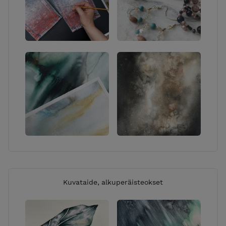
nyt-> OTA YHTEYTTÄ!
VERKKOKAUPAN TOIMITUKSET:
TOIMITUSMAKSU: 7,90 € lisätään loppusummaan
kassalla ELLEI tuotekuvauksessa mainita, että
toimitusmaksu sisältyy tuotteen hintaan. Käytän
toimituksessa pääasiassa noutopisteeltä
noudettavaa POSTI-pakettia, harvoissa tapauksissa
tuote voidaan toimittaa ”kirjepakettina”
postilaatikkoon. Jos haluat noutaa ostoksesi
maksutta, olethan yhteydessä minuun ennen
tilaamista. Tarkemmat tilaamisehdot löytyvät
”Toimitusehdot” -linkistä sivun yläosiossa. Käsittelen
tilaukset päivittäin joten tilaukset lähtevät matkaan
pikimmiten jopa samana päivänä tai viimeistään
Kuvataide, alkuperäisteokset
kahden vuorokauden sisällä (ellei kyse ole erikseen
valmistettavasta tuotteesta). Jos sinulla on kiire
saada tilauksesi perille, kysythän toimituksen
arvioitua kestoa minulta sähköpostitse tai