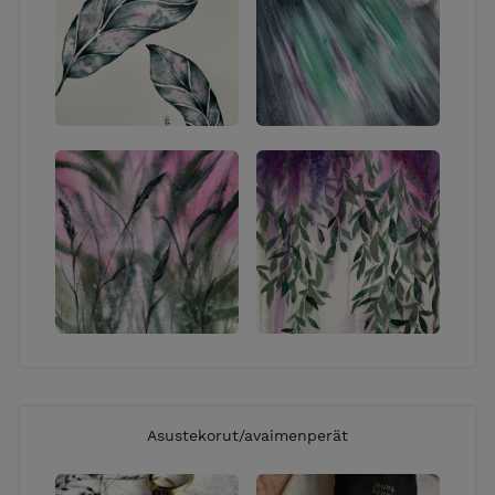
puhelimitse.
SIJAINTI:
Työpisteeni sijaitsee Jyväskylässä Keljonkankaalla,
olet tervetullut asioimaan myös täällä. Ota yhteyttä
niin sovitaan hyvä ajankohta!
KIVIJALKAKAUPAT: Koska työni ovat pääasiassa
uniikkeja kappaleita, verkkokauppani voi ajoittain olla
hieman tyhjillään mutta tässäpä lista paikoista, joista
tällä hetkellä löydät lisää töitäni:
POPPER DESIGN, Jyväskylä
LOV!T -KÄSITYÖPUOTI, Helsinki
(+verkkokauppa)
PALVELUNI:
Asustekorut/avaimenperät
TYÖPAJAT