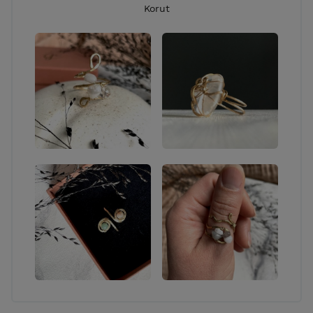
Korut
tekstiilit.
YHTEYSTIEDOT:
Puhelin:
0445052985
Sähköposti:
jenna.remes.artsandcrafts@gmail.com
SOME:
IG: @jennaremes_artsandcrafts / @jennaremes_art,
FB: Jenna Remes arts & crafts, YouTube: Jenna
Remes arts & crafts
Y-tunnus: 2558581-8