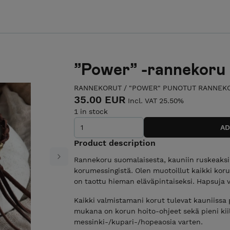
”Power” -rannekoru 
RANNEKORUT
/
"POWER" PUNOTUT RANNEK
35.00 EUR
Incl. VAT 25.50%
1 in stock
Product description
Rannekoru suomalaisesta, kauniin ruskeaksi
Next
korumessingistä. Olen muotoillut kaikki korun
on taottu hieman eläväpintaiseksi. Hapsuja 
Kaikki valmistamani korut tulevat kauniissa p
mukana on korun hoito-ohjeet sekä pieni kii
messinki-/kupari-/hopeaosia varten.