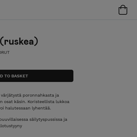
(ruskea)
ORUT
 värjätystä poronnahkasta ja
 osat käsin. Koristeellista lukkoa
voi halutessaan lyhentää.
uuvillaisessa säilytyspussissa ja
llotustyyny