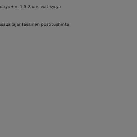
rys + n. 1,5-3 cm, voit kysyä
lla (ajantasainen postitushinta