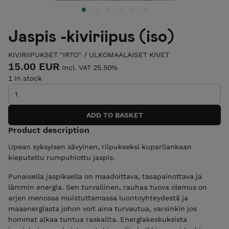
Jaspis -kiviriipus (iso)
KIVIRIIPUKSET "IRTO"
/
ULKOMAALAISET KIVET
15.00 EUR
Incl. VAT 25.50%
1 in stock
Product description
Upean syksyisen sävyinen, riipukseksi kuparilankaan
kieputeltu rumpuhiottu jaspis.
Punaisella jaspiksella on maadoittava, tasapainottava ja
lämmin energia. Sen turvallinen, rauhaa tuova olemus on
arjen menossa muistuttamassa luontoyhteydestä ja
maaenergiasta johon voit aina turvautua, varsinkin jos
hommat alkaa tuntua raskailta. Energiakeskuksista