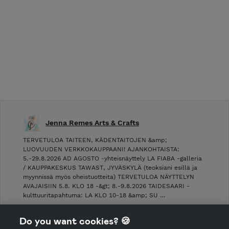
Jenna Remes Arts & Crafts
TERVETULOA TAITEEN, KÄDENTAITOJEN &amp;
LUOVUUDEN VERKKOKAUPPAANI! AJANKOHTAISTA:
5.-29.8.2026 AD AGOSTO -yhteisnäyttely LA FIABA -galleria
/ KAUPPAKESKUS TAWAST, JYVÄSKYLÄ (teoksiani esillä ja
myynnissä myös oheistuotteita) TERVETULOA NÄYTTELYN
AVAJAISIIN 5.8. KLO 18 -&gt; 8.-9.8.2026 TAIDESAARI -
kulttuuritapahtuma: LA KLO 10-18 &amp; SU …
Shop Terms and Conditions
Do you want cookies? 🍪
Shop privacy policy