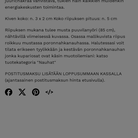
juurichakraa vahvistava, tukien näin kaikkien muidenkin
energiakeskusten toimintaa.
Kiven koko: n. 3 x 2 cm Koko riipuksen pituus: n. 5 cm
Riipuksen mukana tulee musta puuvilanyöri (85 cm),
nähtävillä viimeisessä kuvassa. Osassa mallikuvista riipus
roikkuu mustassa poronnahkanauhassa. Halutessasi voit
tilata erikseen tyylikkään ja kestävän poronnahkanauhan
jonka kupariosat ovat käsin muotoilemiani: katso
tuotekategoria "Nauhat"
POSTITUSMAKSU LISÄTÄÄN LOPPUSUMMAAN KASSALLA
(ajantasainen postitusmaksun hinta etusivulla).