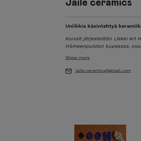
Jaile ceramics
Uniikkia käsintehtyä keramiik
Kurssit järjestetään Liekki Art
Hämeenpuiston kupeessa, osoi
Show more
jaile.ceramics@gmail.com