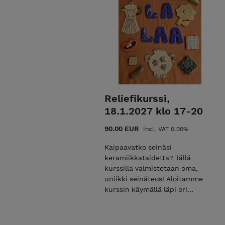
Reliefikurssi,
18.1.2027 klo 17-20
90.00 EUR
Incl. VAT 0.00%
Kaipaavatko seinäsi
keramiikkataidetta? Tällä
kurssilla valmistetaan oma,
uniikki seinäteos! Aloitamme
kurssin käymällä läpi eri
seinäkiinnitys mekanismeja ja
ammennamme inspiraatiota
esimerkkitöistä. Tämän