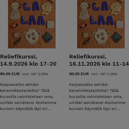
Reliefikurssi,
Reliefikurssi,
14.9.2026 klo 17-20
16.11.2026 klo 11-14
90.00 EUR
90.00 EUR
Incl. VAT 0.00%
Incl. VAT 0.00%
Kaipaavatko seinäsi
Kaipaavatko seinäsi
keramiikkataidetta? Tällä
keramiikkataidetta? Tällä
kurssilla valmistetaan oma,
kurssilla valmistetaan oma,
uniikki seinäteos! Aloitamme
uniikki seinäteos! Aloitamme
kurssin käymällä läpi eri
kurssin käymällä läpi eri
seinäkiinnitys mekanismeja ja
seinäkiinnitys mekanismeja ja
ammennamme inspiraatiota
ammennamme inspiraatiota
esimerkkitöistä. Tämän
esimerkkitöistä. Tämän