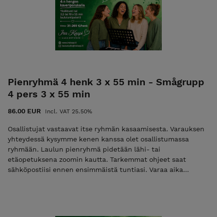
Pienryhmä 4 henk 3 x 55 min - Smågrupp
4 pers 3 x 55 min
86.00 EUR
Incl. VAT 25.50%
Osallistujat vastaavat itse ryhmän kasaamisesta. Varauksen
yhteydessä kysymme kenen kanssa olet osallistumassa
ryhmään. Laulun pienryhmä pidetään lähi- tai
etäopetuksena zoomin kautta. Tarkemmat ohjeet saat
sähköpostiisi ennen ensimmäistä tuntiasi. Varaa aika
sähköpostilla. Vapaat ajat löytyvät nettisivuiltamme.
Peruutusehdot: varatun ajan voi siirtää veloituksetta 3 vrk
ennen tuntia. Samana päivänä peruttua tuntia ei hyvitetä.
1-2 vrk ennen tuntia perutuista ajoista veloitamme 50%