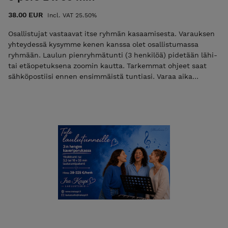
38.00 EUR
Incl. VAT 25.50%
Osallistujat vastaavat itse ryhmän kasaamisesta. Varauksen
yhteydessä kysymme kenen kanssa olet osallistumassa
ryhmään. Laulun pienryhmätunti (3 henkilöä) pidetään lähi-
tai etäopetuksena zoomin kautta. Tarkemmat ohjeet saat
sähköpostiisi ennen ensimmäistä tuntiasi. Varaa aika
sähköpostilla. Vapaat ajat löytyvät nettisivuiltamme.
Peruutusehdot: varatun ajan voi siirtää veloituksetta 3 vrk
ennen tuntia. Samana päivänä peruttua tuntia ei hyvitetä.
1-2 vrk ennen tuntia perutuista ajoista veloitamme 50%
tunnin hinnasta. HUOM: Hinta on per henkilö - kukin
osallistuja hankkii tunnin itselleen!