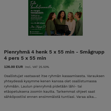
tunnin hinnasta. HUOM: Hinta on per henkilö - kukin
osallistuja hankkii tunnin itselleen!
Pienryhmä 4 henk 5 x 55 min - Smågrupp
4 pers 5 x 55 min
126.00 EUR
Incl. VAT 25.50%
Osallistujat vastaavat itse ryhmän kasaamisesta. Varauksen
yhteydessä kysymme kenen kanssa olet osallistumassa
ryhmään. Laulun pienryhmä pidetään lähi- tai
etäopetuksena zoomin kautta. Tarkemmat ohjeet saat
sähköpostiisi ennen ensimmäistä tuntiasi. Varaa aika
sähköpostilla. Vapaat ajat löytyvät nettisivuiltamme.
Peruutusehdot: varatun ajan voi siirtää veloituksetta 3 vrk