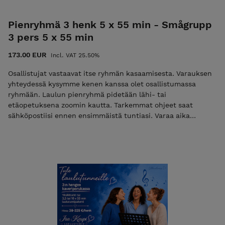
Pienryhmä 3 henk 5 x 55 min - Smågrupp
3 pers 5 x 55 min
173.00 EUR
Incl. VAT 25.50%
Osallistujat vastaavat itse ryhmän kasaamisesta. Varauksen
yhteydessä kysymme kenen kanssa olet osallistumassa
ryhmään. Laulun pienryhmä pidetään lähi- tai
etäopetuksena zoomin kautta. Tarkemmat ohjeet saat
sähköpostiisi ennen ensimmäistä tuntiasi. Varaa aika
sähköpostilla. Vapaat ajat löytyvät nettisivuiltamme.
Peruutusehdot: varatun ajan voi siirtää veloituksetta 3 vrk
ennen tuntia. Samana päivänä peruttua tuntia ei hyvitetä.
1-2 vrk ennen tuntia perutuista ajoista veloitamme 50%
tunnin hinnasta. HUOM: Hinta on per henkilö - kukin
osallistuja hankkii tunnin itselleen!