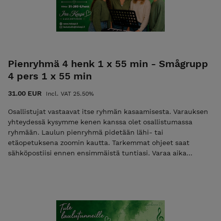
Pienryhmä 4 henk 1 x 55 min - Smågrupp
4 pers 1 x 55 min
31.00 EUR
Incl. VAT 25.50%
Osallistujat vastaavat itse ryhmän kasaamisesta. Varauksen
yhteydessä kysymme kenen kanssa olet osallistumassa
ryhmään. Laulun pienryhmä pidetään lähi- tai
etäopetuksena zoomin kautta. Tarkemmat ohjeet saat
sähköpostiisi ennen ensimmäistä tuntiasi. Varaa aika
sähköpostilla. Vapaat ajat löytyvät nettisivuiltamme.
Peruutusehdot: varatun ajan voi siirtää veloituksetta 3 vrk
ennen tuntia. Samana päivänä peruttua tuntia ei hyvitetä.
1-2 vrk ennen tuntia perutuista ajoista veloitamme 50%
tunnin hinnasta. HUOM: Hinta on per henkilö - kukin
osallistuja hankkii tunnin itselleen!