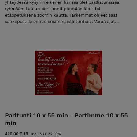
yhteydessä kysymme kenen kanssa olet osallistumassa
ryhmään. Laulun paritunnit pidetään lähi- tai
etäopetuksena zoomin kautta. Tarkemmat ohjeet saat
sähköpostiisi ennen ensimmäistä tuntiasi. Varaa ajat
sähköpostilla. Vapaat ajat löytyvät nettisivuiltamme.
Peruutusehdot: varatun ajan voi siirtää veloituksetta 3 vrk
ennen tuntia. Samana päivänä peruttua tuntia ei hyvitetä.
1-2 vrk ennen tuntia perutuista ajoista veloitamme 50%
tunnin hinnasta. HUOM: Hinta on per henkilö - kukin
osallistuja hankkii tunnit itselleen!
Paritunti 10 x 55 min - Partimme 10 x 55
min
410.00 EUR
Incl. VAT 25.50%