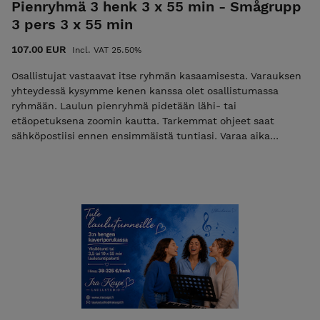
Pienryhmä 3 henk 3 x 55 min - Smågrupp
3 pers 3 x 55 min
107.00 EUR
Incl. VAT 25.50%
Osallistujat vastaavat itse ryhmän kasaamisesta. Varauksen
yhteydessä kysymme kenen kanssa olet osallistumassa
ryhmään. Laulun pienryhmä pidetään lähi- tai
etäopetuksena zoomin kautta. Tarkemmat ohjeet saat
sähköpostiisi ennen ensimmäistä tuntiasi. Varaa aika
sähköpostilla. Vapaat ajat löytyvät nettisivuiltamme.
Peruutusehdot: varatun ajan voi siirtää veloituksetta 3 vrk
ennen tuntia. Samana päivänä peruttua tuntia ei hyvitetä.
1-2 vrk ennen tuntia perutuista ajoista veloitamme 50%
tunnin hinnasta. HUOM: Hinta on per henkilö - kukin
osallistuja hankkii tunnin itselleen!