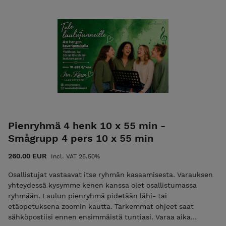
ennen tuntia. Samana päivänä peruttua tuntia ei hyvitetä.
1-2 vrk ennen tuntia perutuista ajoista veloitamme 50%
tunnin hinnasta. HUOM: Hinta on per henkilö - kukin
osallistuja hankkii tunnin itselleen!
Pienryhmä 4 henk 10 x 55 min -
Smågrupp 4 pers 10 x 55 min
260.00 EUR
Incl. VAT 25.50%
Osallistujat vastaavat itse ryhmän kasaamisesta. Varauksen
yhteydessä kysymme kenen kanssa olet osallistumassa
ryhmään. Laulun pienryhmä pidetään lähi- tai
etäopetuksena zoomin kautta. Tarkemmat ohjeet saat
sähköpostiisi ennen ensimmäistä tuntiasi. Varaa aika