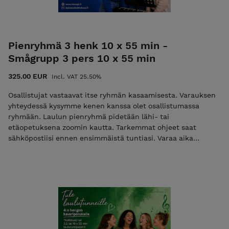
Pienryhmä 3 henk 10 x 55 min -
Smågrupp 3 pers 10 x 55 min
325.00 EUR
Incl. VAT 25.50%
Osallistujat vastaavat itse ryhmän kasaamisesta. Varauksen
yhteydessä kysymme kenen kanssa olet osallistumassa
ryhmään. Laulun pienryhmä pidetään lähi- tai
etäopetuksena zoomin kautta. Tarkemmat ohjeet saat
sähköpostiisi ennen ensimmäistä tuntiasi. Varaa aika
sähköpostilla. Vapaat ajat löytyvät nettisivuiltamme.
Peruutusehdot: varatun ajan voi siirtää veloituksetta 3 vrk
ennen tuntia. Samana päivänä peruttua tuntia ei hyvitetä.
1-2 vrk ennen tuntia perutuista ajoista veloitamme 50%
tunnin hinnasta. HUOM: Hinta on per henkilö - kukin
osallistuja hankkii tunnin itselleen!