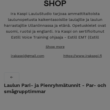
SHOP
Ira Kaspi LauluStudio tarjoaa ammattitaitoista
laulunopetusta kaikentasoisille laulajille ja laulun
harrastajille Ullanlinnassa ja etänä. Opetuskielet ovat
suomi, ruotsi ja englanti. Ira Kaspi on sertifioitunut
Estill Voice Training ohjaaja - Estill EMT (Estill
Master Trainer). Tunteja voi varata yksitellen tai
Show more
sarjoina. Laulutuntipaketteja varattaessa voi säästää
yksittäisen tunnin hinnassa. Verkkokaupan kautta on
irakaspi@gmail.com
https://www.irakaspi.fi
toistaiseksi varattavissa yksittäisiä tunteja sekä 3:n ja
5:n kerran laulutuntipaketteja. Tunnin/tuntien tulee
olla maksettu ennen ensimmäistä tuntia. Varatun
tunnin voi siirtää veloituksetta kolme päivää ennen
tuntia. Samana päivänä tehtyä peruutusta ei
Laulun Pari- ja Pienryhmätunnit - Par- och
hyvitetä. Varaukset ja kyselyt sähköpostin kautta.
smågrupptimmar
Ira Kaspi sångstudio erbjuder professionell
sångutbildning åt sångare av alla nivåer från