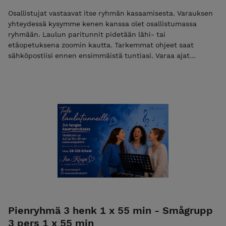
Osallistujat vastaavat itse ryhmän kasaamisesta. Varauksen
yhteydessä kysymme kenen kanssa olet osallistumassa
ryhmään. Laulun paritunnit pidetään lähi- tai
etäopetuksena zoomin kautta. Tarkemmat ohjeet saat
sähköpostiisi ennen ensimmäistä tuntiasi. Varaa ajat
sähköpostilla. Vapaat ajat löytyvät nettisivuiltamme.
Peruutusehdot: varatun ajan voi siirtää veloituksetta 3 vrk
ennen tuntia. Samana päivänä peruttua tuntia ei hyvitetä.
1-2 vrk ennen tuntia perutuista ajoista veloitamme 50%
tunnin hinnasta. HUOM: Hinta on per henkilö - kukin
osallistuja hankkii tunnit itselleen!
Pienryhmä 3 henk 1 x 55 min - Smågrupp
3 pers 1 x 55 min