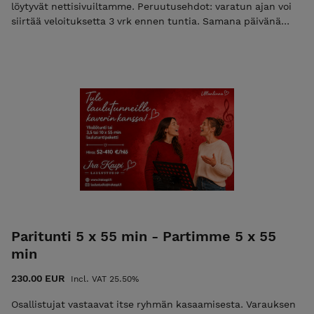
löytyvät nettisivuiltamme. Peruutusehdot: varatun ajan voi
siirtää veloituksetta 3 vrk ennen tuntia. Samana päivänä
peruttua tuntia ei hyvitetä. 1-2 vrk ennen tuntia perutuista
ajoista veloitamme 50% tunnin hinnasta. HUOM: Hinta on
per henkilö - kukin osallistuja hankkii tunnit itselleen!
Paritunti 5 x 55 min - Partimme 5 x 55
min
230.00 EUR
Incl. VAT 25.50%
Osallistujat vastaavat itse ryhmän kasaamisesta. Varauksen