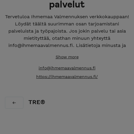
palvelut
Tervetuloa Ihmemaa Valmennuksen verkkokauppaan!
Löydät täältä suurimman osan tarjoamistani
palveluista ja työpajoista. Jos jokin palvelu tai asia
mietityttää, otathan minuun yhteyttä
info@ihmemaavalmennus.fi. Lisätietoja minusta ja
palveluistani löydät nettisivuiltani
Show more
www.ihmemaavalmennus.fi
info@ihmemaavalmennus.fi
https://ihmemaavalmennus.fi/
TRE®