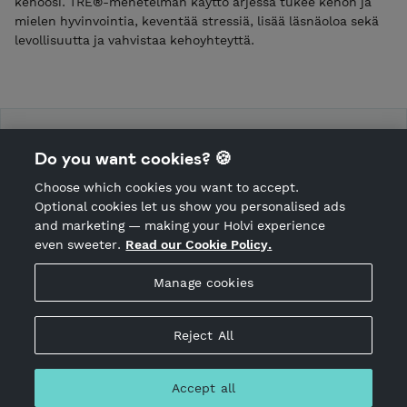
kehoosi. TRE®-menetelmän käyttö arjessa tukee kehon ja
mielen hyvinvointia, keventää stressiä, lisää läsnäoloa sekä
levollisuutta ja vahvistaa kehoyhteyttä.
Ihmemaa Valmennuksen palvelut
Do you want cookies? 🍪
Choose which cookies you want to accept.
CANCEL ORDER
Optional cookies let us show you personalised ads
and marketing — making your Holvi experience
even sweeter.
Read our Cookie Policy.
Hosted by Holvi
Manage cookies
Holvi Payment Services Ltd is regulated by the Financial
Supervisory Authority of Finland as an Authorised Payment
Institution with license to operate in the European Economic
Reject All
Area.
© 2026 Holvi Payment Services Ltd.
Accept all