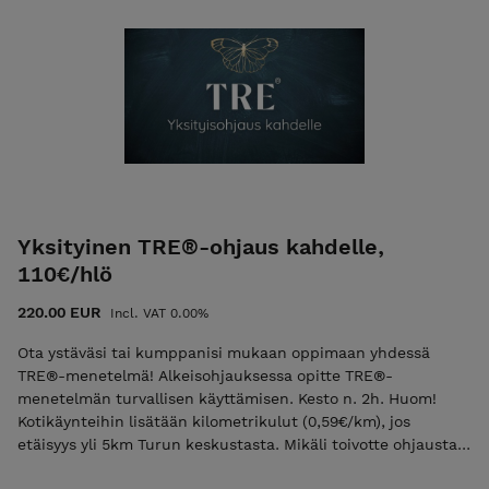
Yksityinen TRE®-ohjaus kahdelle,
110€/hlö
220.00 EUR
Incl. VAT 0.00%
Ota ystäväsi tai kumppanisi mukaan oppimaan yhdessä
TRE®-menetelmä! Alkeisohjauksessa opitte TRE®-
menetelmän turvallisen käyttämisen. Kesto n. 2h. Huom!
Kotikäynteihin lisätään kilometrikulut (0,59€/km), jos
etäisyys yli 5km Turun keskustasta. Mikäli toivotte ohjausta
hoitohuoneessani, voitte varata ajan täältä: