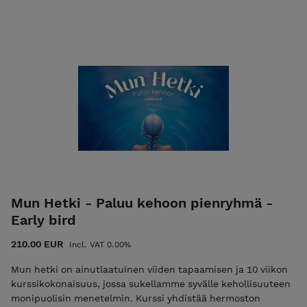
keskustasta. Jos toivot tapaamista toimitilassani, voit varata
ajan täältä: vello.fi/ihmemaa-valmennus Saat ohjeet kotona
harjoittelua varten PDF-tiedostona oston jälkeen
latauslinkin kautta. Linkki löytyy sähköpostistasi Holvilta
saamastasi kuitista, viestin yläreunasta.
Mun Hetki - Paluu kehoon pienryhmä -
Early bird
210.00 EUR
Incl. VAT 0.00%
Mun hetki on ainutlaatuinen viiden tapaamisen ja 10 viikon
kurssikokonaisuus, jossa sukellamme syvälle kehollisuuteen
monipuolisin menetelmin. Kurssi yhdistää hermoston