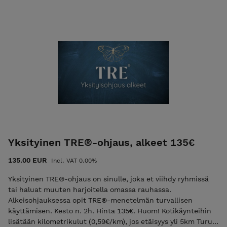
vello.fi/ihmemaa-valmennus
Yksityinen TRE®-ohjaus, alkeet 135€
135.00 EUR
Incl. VAT 0.00%
Yksityinen TRE®-ohjaus on sinulle, joka et viihdy ryhmissä
tai haluat muuten harjoitella omassa rauhassa.
Alkeisohjauksessa opit TRE®-menetelmän turvallisen
käyttämisen. Kesto n. 2h. Hinta 135€. Huom! Kotikäynteihin
lisätään kilometrikulut (0,59€/km), jos etäisyys yli 5km Turun