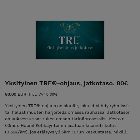
vello.fi/ihmemaa-valmennus Saatte ohjeet kot
Yksityinen TRE®-ohjaus, jatkotaso, 80€
80.00 EUR
Incl. VAT 0.00%
Yksityinen TRE®-ohjaus on sinulle, joka et viihdy ryhmissä
tai haluat muuten harjoitella omassa rauhassa. Jatkotason
ohjauksessa saat tukea omaan tärinäprosessiisi. Kesto n.
60min. Huom! Kotikäynteihin lisätään kilometrikulut
(0,59€/km), jos etäisyys yli 5km Turun keskustasta. Mikäli
toivot yksityistä ohjausta hoitotilassa, voit varata ajan täältä: