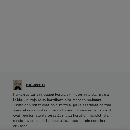
Huikerrus
Huikerrus tarjoaa paljon koruja eri materiaaleista, puisia
leikkuulautoja sekä korttikoteloita moneen makuun!
Tuotteiden mitat ovat noin-mittoja, jotka saattavat heittää
aavistuksen suuntaan taikka toiseen. Korvakorujen koukut
ovat ruostumatonta terästä, mutta korut on mahdollista
saada myös hopeisilla koukuilla. Lisää tällöin ostoskoriin
erikseen …