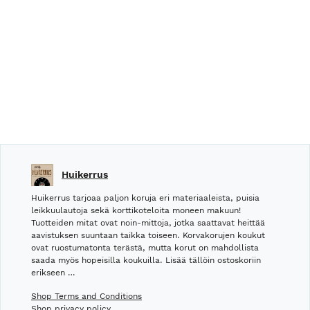
Huikerrus
Huikerrus tarjoaa paljon koruja eri materiaaleista, puisia
leikkuulautoja sekä korttikoteloita moneen makuun!
Tuotteiden mitat ovat noin-mittoja, jotka saattavat heittää
aavistuksen suuntaan taikka toiseen. Korvakorujen koukut
ovat ruostumatonta terästä, mutta korut on mahdollista
saada myös hopeisilla koukuilla. Lisää tällöin ostoskoriin
erikseen …
Shop Terms and Conditions
Shop privacy policy