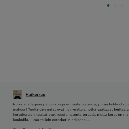
Huikerrus
Huikerrus tarjoaa paljon koruja eri materiaaleista, puisia leikkuulau
makuun! Tuotteiden mitat ovat noin-mittoja, jotka saattavat heittää 
Korvakorujen koukut ovat ruostumatonta terästä, mutta korut on mah
koukuilla. Lisää tällöin ostoskoriin erikseen …