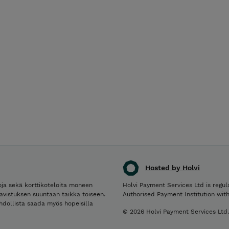
Hosted by Holvi
toja sekä korttikoteloita moneen
Holvi Payment Services Ltd is regul
aavistuksen suuntaan taikka toiseen.
Authorised Payment Institution wit
dollista saada myös hopeisilla
© 2026 Holvi Payment Services Ltd