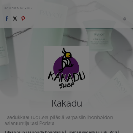
POWERED BY HOLVI
Kakadu
Laadukkaat tuotteet päästä varpaisiin ihonhoidon
asiantuntijaltasi Porista.
Tilaa kotiin tai nouda hoitolasta | Itsenäisyydenkatu 38, Pori |